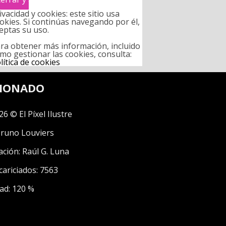
ivacidad y cookies: este sitio usa
okies. Si continúas navegando por él,
eptas su uso.
ra obtener más información, incluido
mo gestionar las cookies, consulta:
lítica de cookies
CIONADO
26 © El Píxel Ilustre
runo Louviers
ación:
Raúl G. Luna
cariciados: 7563
ad: 120 %