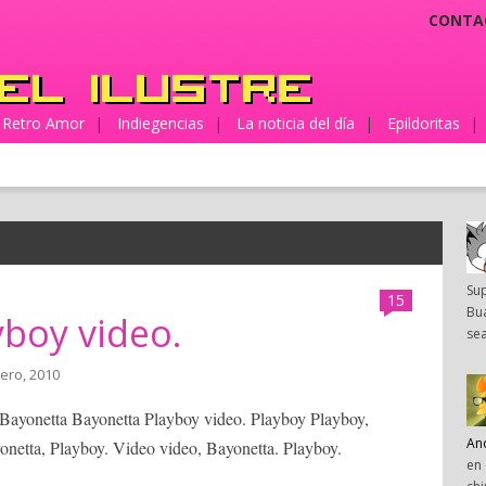
CONTA
Retro Amor
|
Indiegencias
|
La noticia del día
|
Epildoritas
|
Su
15
Bua
boy video.
sea
ero, 2010
 Bayonetta Bayonetta Playboy video. Playboy Playboy,
An
netta, Playboy. Video video, Bayonetta. Playboy.
en 