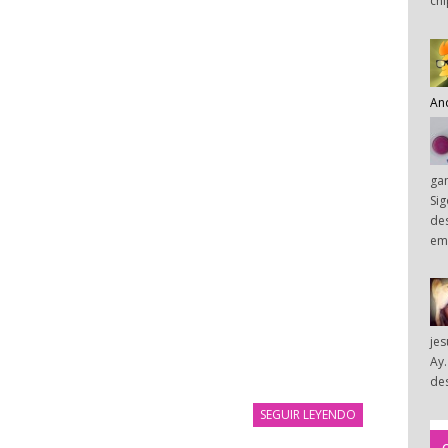
chi
An
ga
Sig
des
em
je
Ay.
des
SEGUIR LEYENDO