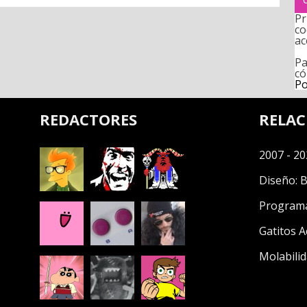
Pr
co
ac
Pa
có
Po
REDACTORES
RELA
2007 - 20
Diseño:
B
Program
Gatitos A
Molabilid