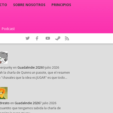
CTO
SOBRE NOSOTROS
PRINCIPIOS
Podcast
|
perpunky
en
Guadalindie 2026
9 julio 2026
h la charla de Quinns un pasote, que el resumen
 "chavales que la idea es JUGAR" es que todo…
dresito
en
Guadalindie 2026
7 julio 2026
cuantito que tengamos subida la charla de