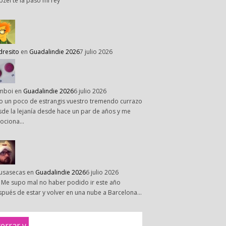
pzel te la paso mi rey
dresito
en
Guadalindie 2026
7 julio 2026
mboi
en
Guadalindie 2026
6 julio 2026
o un poco de estrangis vuestro tremendo currazo
de la lejanía desde hace un par de años y me
ociona…
susasecas
en
Guadalindie 2026
6 julio 2026
 Me supo mal no haber podido ir este año
pués de estar y volver en una nube a Barcelona…