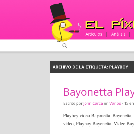
Artículos
|
Análisis
|
ARCHIVO DE LA ETIQUETA:
PLAYBOY
Bayonetta Play
Escrito por
John Carca
en
Varios
- 15 en
Playboy video Bayonetta. Bayonetta,
video, Playboy Bayonetta. Video Bayo