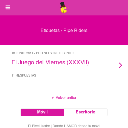
Etiquetas › Pipe Riders
10 JUNIO 2011 • POR NELSON DE BENITO
El Juego del Viernes (XXXVII)
11 RESPUESTAS
Volver arriba
Móvil
Escritorio
El Pixel Ilustre | Dando HAMOR desde tu móvil