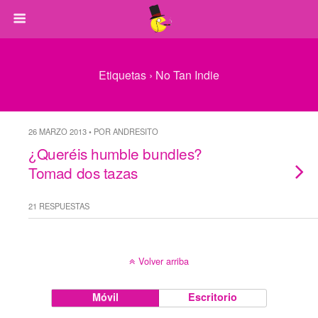
Etiquetas › No Tan Indie
26 MARZO 2013 • POR ANDRESITO
¿Queréis humble bundles?
Tomad dos tazas
21 RESPUESTAS
Volver arriba
Móvil
Escritorio