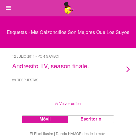
Etiquetas › Mis Calzoncillos Son Mejores Que Los Suyos
12 JULIO 2011 • POR GAMBOI
Andresito TV, season finale.
23 RESPUESTAS
Volver arriba
Móvil
Escritorio
El Pixel Ilustre | Dando HAMOR desde tu móvil