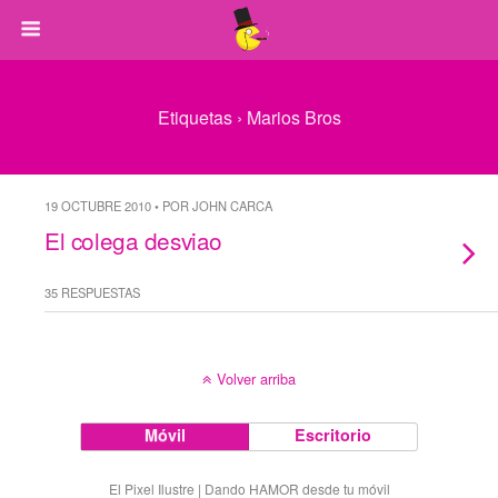
Etiquetas › Marios Bros
19 OCTUBRE 2010 • POR JOHN CARCA
El colega desviao
35 RESPUESTAS
Volver arriba
Móvil
Escritorio
El Pixel Ilustre | Dando HAMOR desde tu móvil