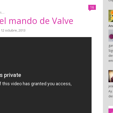
chi
16
...
 el mando de Valve
An
 12 octubre, 2013
ga
Sig
des
em
je
Ay.
des