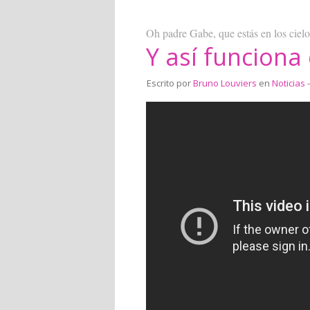
Oh padre Gabe, que estás en los cielos
Y así funciona
Escrito por
Bruno Louviers
en
Noticias
-