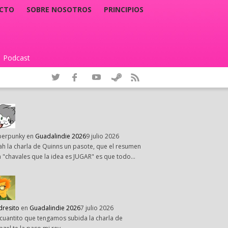
CTO
SOBRE NOSOTROS
PRINCIPIOS
Podcast
|
perpunky
en
Guadalindie 2026
9 julio 2026
h la charla de Quinns un pasote, que el resumen
 "chavales que la idea es JUGAR" es que todo…
dresito
en
Guadalindie 2026
7 julio 2026
cuantito que tengamos subida la charla de