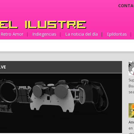
CONTA
Retro Amor
|
Indiegencias
|
La noticia del día
|
Epildoritas
|
LVE
Su
Bua
sea
An
en 