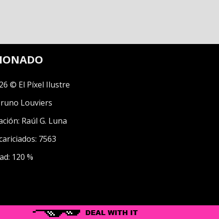
CIONADO
26 © El Píxel Ilustre
runo Louviers
ación:
Raúl G. Luna
cariciados: 7563
ad: 120 %