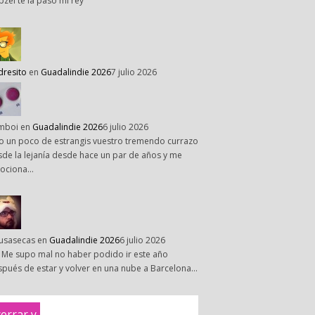
pzel te la paso mi rey
dresito
en
Guadalindie 2026
7 julio 2026
mboi
en
Guadalindie 2026
6 julio 2026
o un poco de estrangis vuestro tremendo currazo
de la lejanía desde hace un par de años y me
ociona…
susasecas
en
Guadalindie 2026
6 julio 2026
 Me supo mal no haber podido ir este año
pués de estar y volver en una nube a Barcelona…