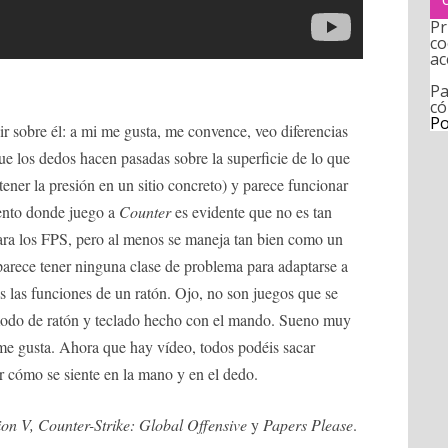
Pr
co
ac
Pa
có
Po
r sobre él: a mi me gusta, me convence, veo diferencias
e los dedos hacen pasadas sobre la superficie de lo que
tener la presión en un sitio concreto) y parece funcionar
mento donde juego a
Counter
es evidente que no es tan
ara los FPS, pero al menos se maneja tan bien como un
parece tener ninguna clase de problema para adaptarse a
as las funciones de un ratón. Ojo, no son juegos que se
modo de ratón y teclado hecho con el mando. Sueno muy
 me gusta. Ahora que hay vídeo, todos podéis sacar
 cómo se siente en la mano y en el dedo.
tion V, Counter-Strike: Global Offensive
y
Papers Please
.