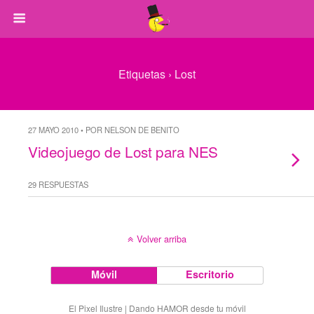
Etiquetas › Lost
27 MAYO 2010 • POR NELSON DE BENITO
Videojuego de Lost para NES
29 RESPUESTAS
Volver arriba
Móvil
Escritorio
El Pixel Ilustre | Dando HAMOR desde tu móvil