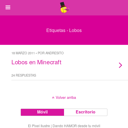
Etiquetas › Lobos
18 MARZO 2011 • POR ANDRESITO
Lobos en Minecraft
24 RESPUESTAS
Volver arriba
Móvil
Escritorio
El Pixel Ilustre | Dando HAMOR desde tu móvil