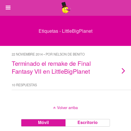
Etiquetas › LittleBigPlanet
22 NOVIEMBRE 2014 • POR NELSON DE BENITO
Terminado el remake de Final
Fantasy VII en LittleBigPlanet
10 RESPUESTAS
Volver arriba
Móvil
Escritorio