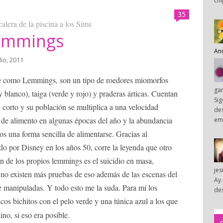
chi
35
alera de la piscina a los Sims
Lemmings
An
lio, 2011
e como Lemmings, son un tipo de roedores miomorfos
ga
 blanco), taiga (verde y rojo) y praderas árticas. Cuentan
Sig
 corto y su población se multiplica a una velocidad
des
 de alimento en algunas épocas del año y la abundancia
em
s una forma sencilla de alimentarse. Gracias al
ado por Disney en los años 50, corre la leyenda que otro
ón de los propios lemmings es el suicidio en masa,
je
 no existen más pruebas de eso además de las escenas del
Ay.
manipuladas. Y todo esto me la suda. Para mí los
des
cos bichitos con el pelo verde y una túnica azul a los que
ino, si eso era posible.