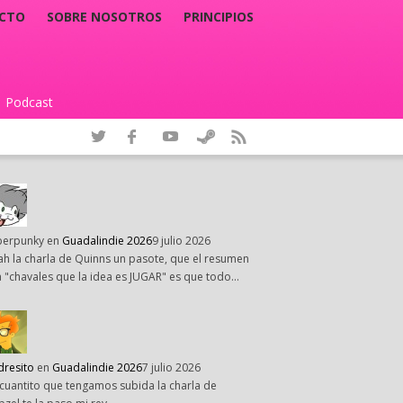
CTO
SOBRE NOSOTROS
PRINCIPIOS
Podcast
|
perpunky
en
Guadalindie 2026
9 julio 2026
h la charla de Quinns un pasote, que el resumen
 "chavales que la idea es JUGAR" es que todo…
dresito
en
Guadalindie 2026
7 julio 2026
cuantito que tengamos subida la charla de