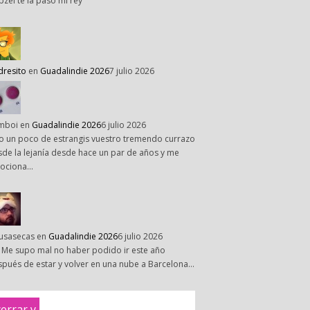
pzel te la paso mi rey
dresito
en
Guadalindie 2026
7 julio 2026
mboi
en
Guadalindie 2026
6 julio 2026
o un poco de estrangis vuestro tremendo currazo
de la lejanía desde hace un par de años y me
ociona…
susasecas
en
Guadalindie 2026
6 julio 2026
 Me supo mal no haber podido ir este año
pués de estar y volver en una nube a Barcelona…