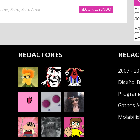
Pr
mber
,
Retro
,
Retro Amor
.
SEGUIR LEYENDO
co
ac
Pa
có
Po
REDACTORES
RELA
2007 - 20
Diseño:
B
Program
Gatitos A
Molabilid