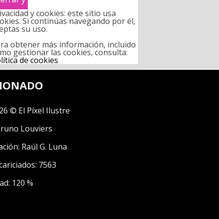
ivacidad y cookies: este sitio usa
okies. Si continúas navegando por él,
eptas su uso.
ra obtener más información, incluido
mo gestionar las cookies, consulta:
lítica de cookies
CIONADO
26 © El Píxel Ilustre
runo Louviers
ación:
Raúl G. Luna
cariciados: 7563
ad: 120 %