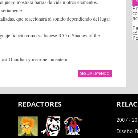
 del juego mostrará barras de vida u otros elementos.
Pr
 seriamente.
co
ac
talladas, que reaccionará al sonido dependiendo del lugar
Pa
có
enguaje ficticio como ya hiciese ICO o Shadow of the
Po
 Last Guardian y mearme toa entera.
SEGUIR LEYENDO
REDACTORES
RELA
2007 - 20
Diseño:
B