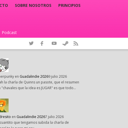
CTO
SOBRE NOSOTROS
PRINCIPIOS
Podcast
|
perpunky
en
Guadalindie 2026
9 julio 2026
h la charla de Quinns un pasote, que el resumen
 "chavales que la idea es JUGAR" es que todo…
dresito
en
Guadalindie 2026
7 julio 2026
cuantito que tengamos subida la charla de