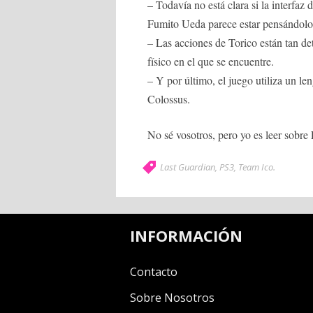
– Todavía no está clara si la interfaz
Fumito Ueda parece estar pensándolo
– Las acciones de Torico están tan de
físico en el que se encuentre.
– Y por último, el juego utiliza un l
Colossus.
No sé vosotros, pero yo es leer sobre
Last Guardian
,
PS3
,
Team Ico
.
INFORMACIÓN
Contacto
Sobre Nosotros