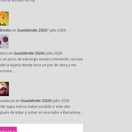
pzel te la paso mi rey
dresito
en
Guadalindie 2026
7 julio 2026
mboi
en
Guadalindie 2026
6 julio 2026
o un poco de estrangis vuestro tremendo currazo
de la lejanía desde hace un par de años y me
ociona…
susasecas
en
Guadalindie 2026
6 julio 2026
 Me supo mal no haber podido ir este año
pués de estar y volver en una nube a Barcelona…