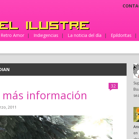
CONTA
Retro Amor
|
Indiegencias
|
La noticia del día
|
Epildoritas
|
DIAN
Su
32
Bua
, más información
sea
rzo, 2011
An
en 