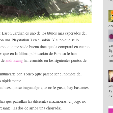
chi
An
Last Guardian es uno de los títulos más esperados del
n una Playstation 3 en el salón. Y si no que se lo
ga
mo, que me sé de buena tinta que la comprará en cuanto
Sig
s que en la última publicación de Famitsu le han
des
e de
andriasang
ha resumido en los siguientes puntos de
em
omunicarte con Torico (que parece ser el nombre del
o rápidamente.
je
e dices que se trague algo que no le gusta, hay bastantes
Ay.
des
dias que patrullan las diferentes mazmorras, el juego no
esante, las dos de arriba una chorrada).