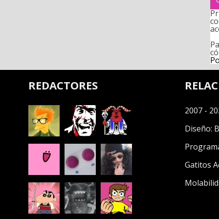
Pr
co
ac
Pa
có
Po
REDACTORES
RELA
2007 - 20
Diseño:
B
Program
Gatitos A
Molabilid