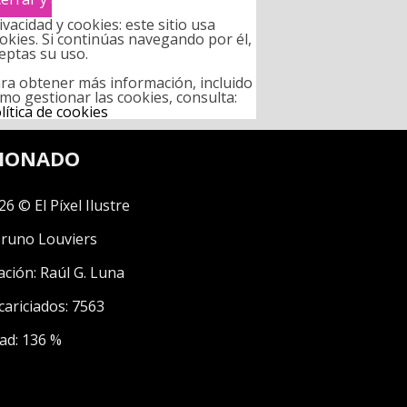
ivacidad y cookies: este sitio usa
okies. Si continúas navegando por él,
eptas su uso.
ra obtener más información, incluido
mo gestionar las cookies, consulta:
lítica de cookies
CIONADO
26 © El Píxel Ilustre
runo Louviers
ación:
Raúl G. Luna
cariciados: 7563
ad: 136 %