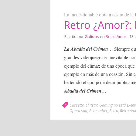
La incuestionable obra maestra de la
Retro ¿Amor?: 
Escrito por
Galious
en
Retro Amor
- 13 
La Abadía del Crimen
… Siempre que
grandes videojuegos es inevitable no
ejemplo del clímax de una época que 
ejemplo en más de una ocasión. Sin 
he tenido el coraje de decir públicam
Abadía del Crimen
…
Cassette
,
El Retro Gaming no está exent
Opera soft
,
Remember
,
Retro
,
Retro Am