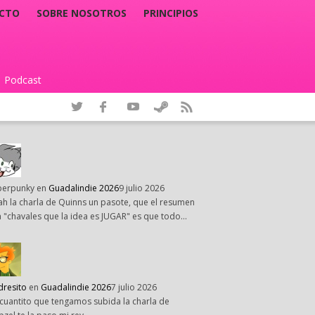
CTO
SOBRE NOSOTROS
PRINCIPIOS
Podcast
|
perpunky
en
Guadalindie 2026
9 julio 2026
h la charla de Quinns un pasote, que el resumen
 "chavales que la idea es JUGAR" es que todo…
dresito
en
Guadalindie 2026
7 julio 2026
cuantito que tengamos subida la charla de