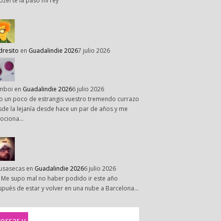
pzel te la paso mi rey
dresito
en
Guadalindie 2026
7 julio 2026
mboi
en
Guadalindie 2026
6 julio 2026
o un poco de estrangis vuestro tremendo currazo
de la lejanía desde hace un par de años y me
ociona…
susasecas
en
Guadalindie 2026
6 julio 2026
 Me supo mal no haber podido ir este año
pués de estar y volver en una nube a Barcelona…