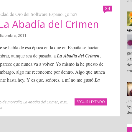
chi
84
 Edad de Oro del Software Español ¿o no?
La Abadía del Crimen
An
diciembre, 2011
 se habla de esa época en la que en España se hacían
ga
mbrar, aunque sea de pasada, a
La Abadía del Crimen
,
Sig
parece que nunca va a volver. Yo mismo la he puesto de
des
em
embargo, algo me reconcome por dentro. Algo que nunca
ente hasta hoy. Y es que, señores, a mí no me gustó
La
je
o de morralla
,
La Abadía del Crimen
,
msx
,
SEGUIR LEYENDO
Ay.
or
.
des