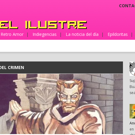
CONTA
Retro Amor
|
Indiegencias
|
La noticia del día
|
Epildoritas
|
DEL CRIMEN
Su
Bua
sea
An
en 