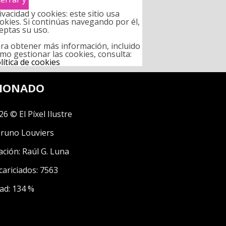
ivacidad y cookies: este sitio usa
okies. Si continúas navegando por él,
eptas su uso.
ra obtener más información, incluido
mo gestionar las cookies, consulta:
lítica de cookies
CIONADO
26 © El Píxel Ilustre
runo Louviers
ación:
Raúl G. Luna
cariciados: 7563
ad: 134 %