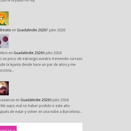
pzel te la paso mi rey
dresito
en
Guadalindie 2026
7 julio 2026
mboi
en
Guadalindie 2026
6 julio 2026
o un poco de estrangis vuestro tremendo currazo
de la lejanía desde hace un par de años y me
ociona…
susasecas
en
Guadalindie 2026
6 julio 2026
 Me supo mal no haber podido ir este año
pués de estar y volver en una nube a Barcelona…