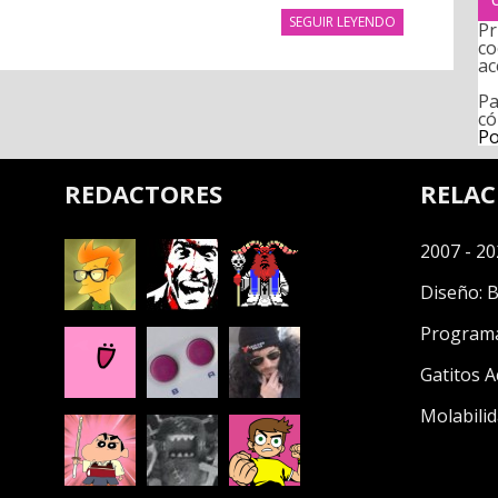
SEGUIR LEYENDO
Pr
co
ac
Pa
có
Po
REDACTORES
RELA
2007 - 20
Diseño:
B
Program
Gatitos A
Molabilid