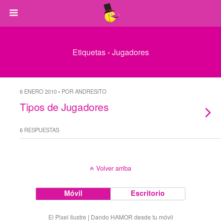
Etiquetas › Jugadores
6 ENERO 2010 • POR ANDRESITO
Tipos de Jugadores
6 RESPUESTAS
Volver arriba
Móvil
Escritorio
El Pixel Ilustre | Dando HAMOR desde tu móvil