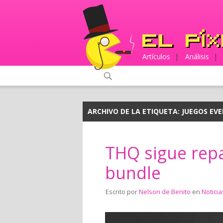
Artículos
|
Análisis
|
ARCHIVO DE LA ETIQUETA:
JUEGOS EV
THQ sigue rep
bundle
Escrito por
Nelson de Benito
en
Noticia