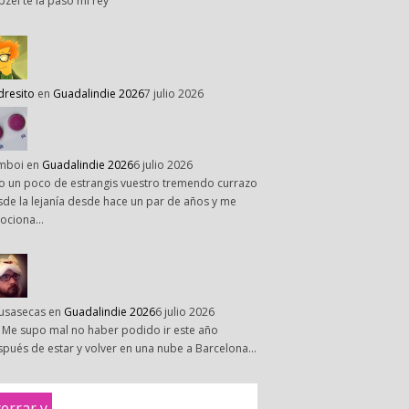
pzel te la paso mi rey
dresito
en
Guadalindie 2026
7 julio 2026
mboi
en
Guadalindie 2026
6 julio 2026
o un poco de estrangis vuestro tremendo currazo
de la lejanía desde hace un par de años y me
ociona…
susasecas
en
Guadalindie 2026
6 julio 2026
 Me supo mal no haber podido ir este año
pués de estar y volver en una nube a Barcelona…