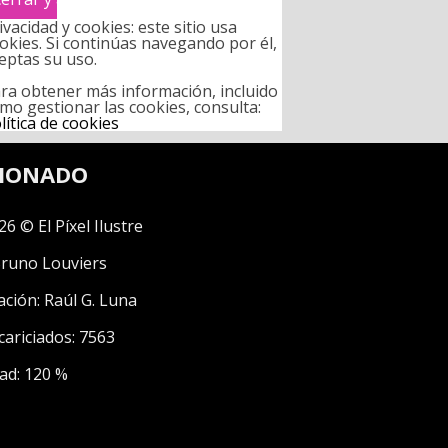
ivacidad y cookies: este sitio usa
okies. Si continúas navegando por él,
eptas su uso.
ra obtener más información, incluido
mo gestionar las cookies, consulta:
lítica de cookies
CIONADO
26 © El Píxel Ilustre
runo Louviers
ación:
Raúl G. Luna
cariciados: 7563
ad: 120 %