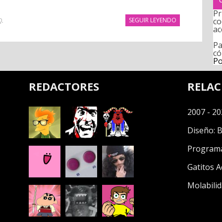
Pr
co
Q
.
SEGUIR LEYENDO
ac
Pa
có
Po
REDACTORES
RELA
2007 - 20
Diseño:
B
Program
Gatitos A
Molabilid