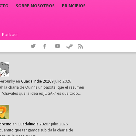
CTO
SOBRE NOSOTROS
PRINCIPIOS
Podcast
|
perpunky
en
Guadalindie 2026
9 julio 2026
h la charla de Quinns un pasote, que el resumen
 "chavales que la idea es JUGAR" es que todo…
dresito
en
Guadalindie 2026
7 julio 2026
cuantito que tengamos subida la charla de