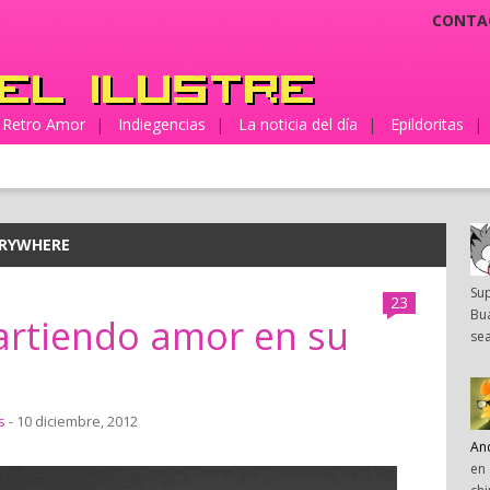
CONTA
Retro Amor
|
Indiegencias
|
La noticia del día
|
Epildoritas
|
ERYWHERE
Su
23
Bua
artiendo amor en su
sea
s
- 10 diciembre, 2012
An
en 