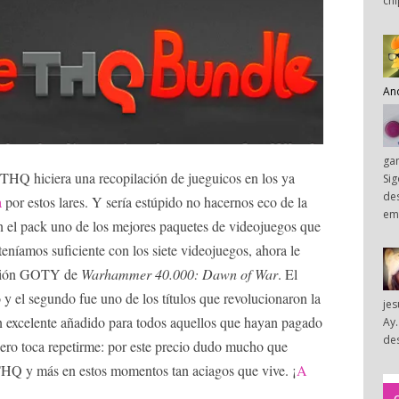
chi
An
ga
HQ hiciera una recopilación de jueguicos en los ya
Sig
des
a
por estos lares. Y sería estúpido no hacernos eco de la
em
en el pack uno de los mejores paquetes de videojuegos que
 teníamos suficiente con los siete videojuegos, ahora le
ición GOTY de
Warhammer 40.000: Dawn of War
. El
y el segundo fue uno de los títulos que revolucionaron la
je
Un excelente añadido para todos aquellos que hayan pagado
Ay.
des
pero toca repetirme: por este precio dudo mucho que
THQ y más en estos momentos tan aciagos que vive. ¡
A