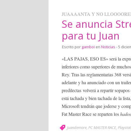
JUAAAANTA Y NO LLOOOORE
Se anuncia Str
para tu Juan
Escrito por
gamboi
en
Noticias
- 5 dicie
«LAS PAJAS, ESO ES» será la expresi
inferiores como superiores de muchos
Rey. Tras las reglamentarias 368 ver
adelante y ha anunciado con un traile
predilectas volverá a repartir sopapo
está tachada y bien tachada de la list
Microsoft tendrán que joderse y com
Fat Master Race se reparten los
hado
Juandemore
,
PC MASTER RACE
,
Playstat