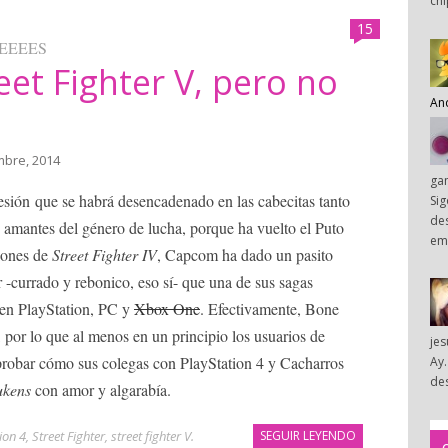
chi
15
EEEES
eet Fighter V, pero no
An
mbre, 2014
ga
ón que se habrá desencadenado en las cabecitas tanto
Sig
des
 amantes del género de lucha, porque ha vuelto el Puto
em
siones de
Street Fighter IV
, Capcom ha dado un pasito
r -currado y rebonico, eso sí- que una de sus sagas
s en PlayStation, PC y
Xbox One
. Efectivamente, Bone
a, por lo que al menos en un principio los usuarios de
je
probar cómo sus colegas con PlayStation 4 y Cacharros
Ay.
des
ukens
con amor y algarabía.
ion 4
,
Street Fighter
,
street fighter V
.
SEGUIR LEYENDO