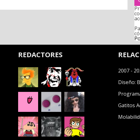
Pr
co
ac
Pa
có
Po
REDACTORES
RELA
2007 - 20
Diseño:
B
Program
Gatitos A
Molabilid