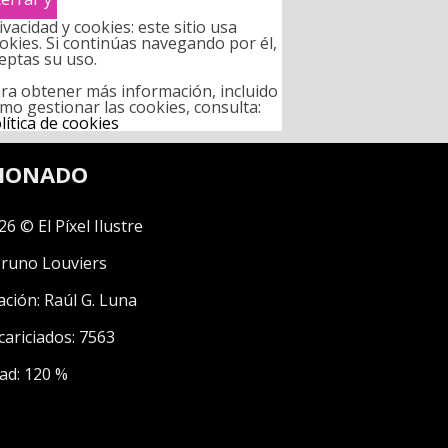
ivacidad y cookies: este sitio usa
okies. Si continúas navegando por él,
eptas su uso.
ra obtener más información, incluido
mo gestionar las cookies, consulta:
lítica de cookies
CIONADO
26 © El Píxel Ilustre
runo Louviers
ación:
Raúl G. Luna
cariciados: 7563
ad: 120 %