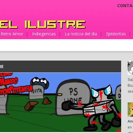
CONTA
Retro Amor
|
Indiegencias
|
La noticia del día
|
Epildoritas
|
RE
Su
Bua
sea
An
en 