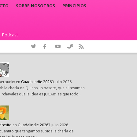
CTO
SOBRE NOSOTROS
PRINCIPIOS
Podcast
|
perpunky
en
Guadalindie 2026
9 julio 2026
h la charla de Quinns un pasote, que el resumen
 "chavales que la idea es JUGAR" es que todo…
dresito
en
Guadalindie 2026
7 julio 2026
cuantito que tengamos subida la charla de