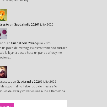
pzel te la paso mi rey
dresito
en
Guadalindie 2026
7 julio 2026
mboi
en
Guadalindie 2026
6 julio 2026
o un poco de estrangis vuestro tremendo currazo
de la lejanía desde hace un par de años y me
ociona…
susasecas
en
Guadalindie 2026
6 julio 2026
 Me supo mal no haber podido ir este año
pués de estar y volver en una nube a Barcelona…