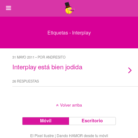
Etiquetas › Interplay
31 MAYO 2011 • POR ANDRESITO
Interplay está bien jodida
26 RESPUESTAS
Volver arriba
Móvil
Escritorio
El Pixel Ilustre | Dando HAMOR desde tu móvil