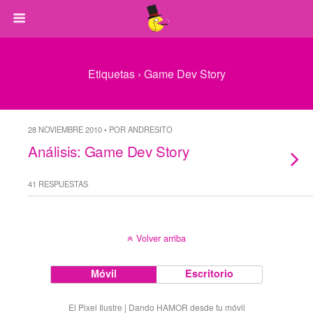
Etiquetas › Game Dev Story
28 NOVIEMBRE 2010 • POR ANDRESITO
Análisis: Game Dev Story
41 RESPUESTAS
Volver arriba
Móvil
Escritorio
El Pixel Ilustre | Dando HAMOR desde tu móvil