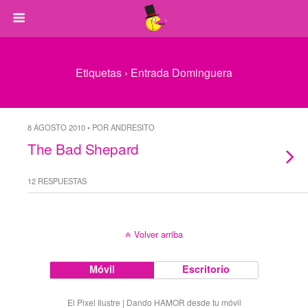
Etiquetas › Entrada Dominguera
8 AGOSTO 2010 • POR ANDRESITO
The Bad Shepard
12 RESPUESTAS
Volver arriba
Móvil
Escritorio
El Pixel Ilustre | Dando HAMOR desde tu móvil