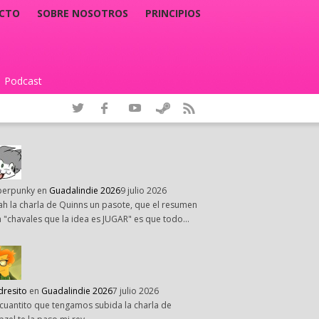
CTO
SOBRE NOSOTROS
PRINCIPIOS
Podcast
|
perpunky
en
Guadalindie 2026
9 julio 2026
h la charla de Quinns un pasote, que el resumen
 "chavales que la idea es JUGAR" es que todo…
dresito
en
Guadalindie 2026
7 julio 2026
cuantito que tengamos subida la charla de