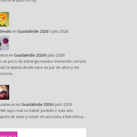
pzel te la paso mi rey
dresito
en
Guadalindie 2026
7 julio 2026
mboi
en
Guadalindie 2026
6 julio 2026
o un poco de estrangis vuestro tremendo currazo
de la lejanía desde hace un par de años y me
ociona…
susasecas
en
Guadalindie 2026
6 julio 2026
 Me supo mal no haber podido ir este año
pués de estar y volver en una nube a Barcelona…