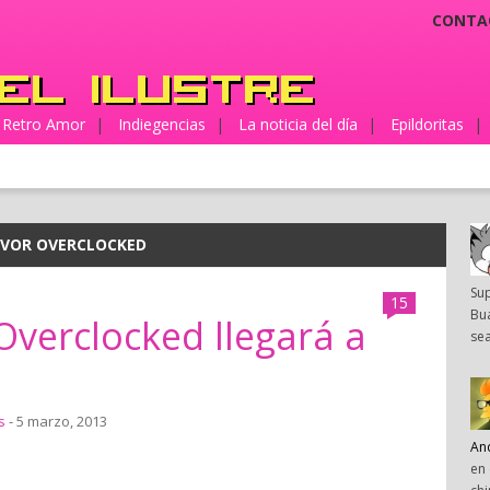
CONTA
Retro Amor
|
Indiegencias
|
La noticia del día
|
Epildoritas
|
VIVOR OVERCLOCKED
Su
15
Bua
 Overclocked llegará a
sea
s
- 5 marzo, 2013
An
en 