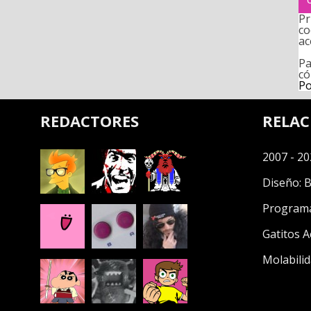
Pr
co
ac
Pa
có
Po
REDACTORES
RELA
2007 - 20
Diseño:
B
Program
Gatitos A
Molabilid