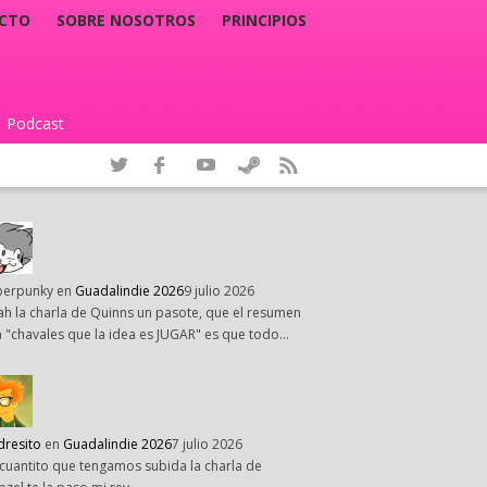
CTO
SOBRE NOSOTROS
PRINCIPIOS
Podcast
|
perpunky
en
Guadalindie 2026
9 julio 2026
h la charla de Quinns un pasote, que el resumen
 "chavales que la idea es JUGAR" es que todo…
dresito
en
Guadalindie 2026
7 julio 2026
cuantito que tengamos subida la charla de