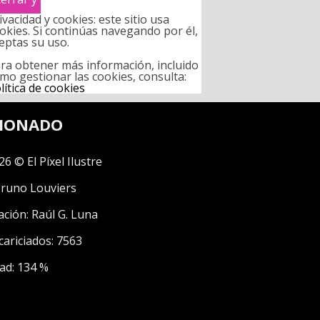
ivacidad y cookies: este sitio usa
okies. Si continúas navegando por él,
eptas su uso.
ra obtener más información, incluido
mo gestionar las cookies, consulta:
lítica de cookies
CIONADO
26 © El Píxel Ilustre
runo Louviers
ación:
Raúl G. Luna
cariciados: 7563
ad: 134 %