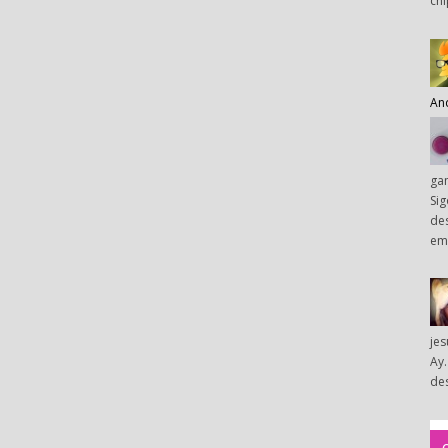
chi
An
ga
Sig
des
em
je
Ay.
des