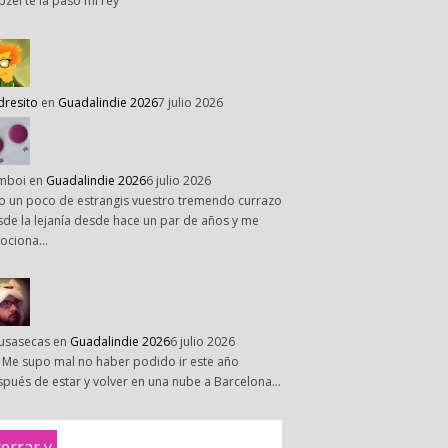
pzel te la paso mi rey
dresito
en
Guadalindie 2026
7 julio 2026
mboi
en
Guadalindie 2026
6 julio 2026
o un poco de estrangis vuestro tremendo currazo
de la lejanía desde hace un par de años y me
ociona…
susasecas
en
Guadalindie 2026
6 julio 2026
 Me supo mal no haber podido ir este año
pués de estar y volver en una nube a Barcelona…