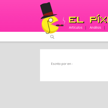
Artículos
|
Análisis
|
Escrito por en
-