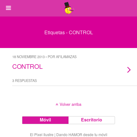
Etiquetas › CONTROL
18 NOVIEMBRE 2013 • POR AFILAMAZAS
CONTROL
3 RESPUESTAS
Volver arriba
Móvil
Escritorio
El Pixel Ilustre | Dando HAMOR desde tu móvil