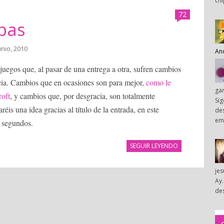
chi
72
bas
unio, 2010
An
uegos que, al pasar de una entrega a otra, sufren cambios
encia. Cambios que en ocasiones son para mejor,
como le
ga
roft
, y cambios que, por desgracia, son totalmente
Sig
s una idea gracias al título de la entrada, en este
des
em
s segundos.
SEGUIR LEYENDO
je
Ay.
des