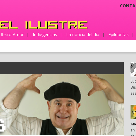
CONTA
Retro Amor
|
Indiegencias
|
La noticia del día
|
Epildoritas
|
Su
Bua
sea
An
en 