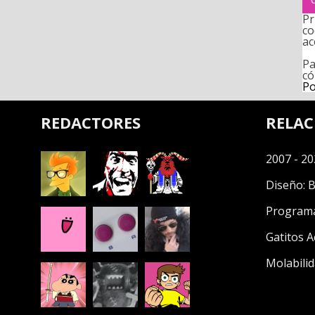
Pr
co
ac
Pa
có
Po
REDACTORES
RELA
2007 - 20
Diseño:
B
Program
Gatitos A
Molabilid