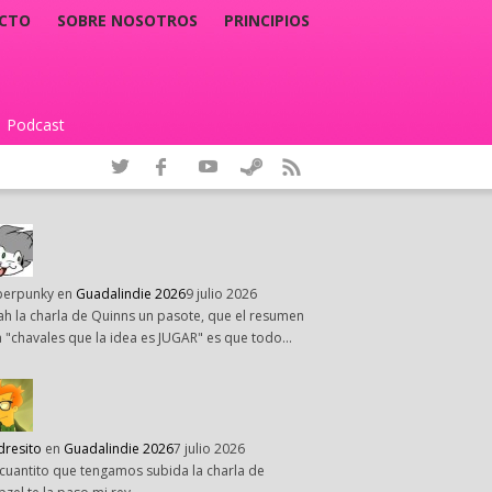
CTO
SOBRE NOSOTROS
PRINCIPIOS
Podcast
|
perpunky
en
Guadalindie 2026
9 julio 2026
h la charla de Quinns un pasote, que el resumen
 "chavales que la idea es JUGAR" es que todo…
dresito
en
Guadalindie 2026
7 julio 2026
cuantito que tengamos subida la charla de