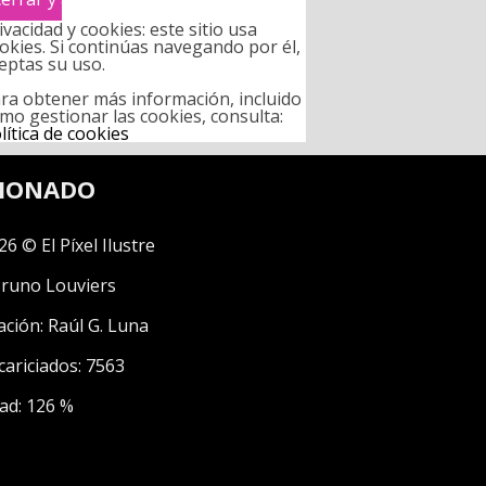
ivacidad y cookies: este sitio usa
okies. Si continúas navegando por él,
eptas su uso.
ra obtener más información, incluido
mo gestionar las cookies, consulta:
lítica de cookies
CIONADO
26 © El Píxel Ilustre
runo Louviers
ación:
Raúl G. Luna
cariciados: 7563
ad: 126 %