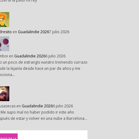
pzel te la paso mi rey
dresito
en
Guadalindie 2026
7 julio 2026
mboi
en
Guadalindie 2026
6 julio 2026
o un poco de estrangis vuestro tremendo currazo
de la lejanía desde hace un par de años y me
ociona…
susasecas
en
Guadalindie 2026
6 julio 2026
 Me supo mal no haber podido ir este año
pués de estar y volver en una nube a Barcelona…