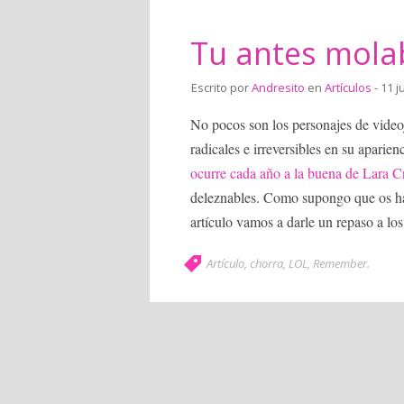
Tu antes mola
Escrito por
Andresito
en
Artículos
- 11 j
No pocos son los personajes de videoj
radicales e irreversibles en su apari
ocurre cada año a la buena de Lara C
deleznables. Como supongo que os haréi
artículo vamos a darle un repaso a lo
Artículo
,
chorra
,
LOL
,
Remember
.