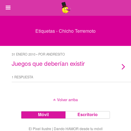
Etiquetas › Chicho Terremoto
31 ENERO 2010 • POR ANDRESITO
Juegos que deberían existir
1 RESPUESTA
Volver arriba
Móvil
Escritorio
El Pixel Ilustre | Dando HAMOR desde tu móvil