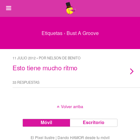
Etiquetas › Bust A Groove
11 JULIO 2012 • POR NELSON DE BENITO
Esto tiene mucho ritmo
33 RESPUESTAS
Volver arriba
Móvil
Escritorio
El Pixel Ilustre | Dando HAMOR desde tu móvil