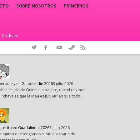
CTO
SOBRE NOSOTROS
PRINCIPIOS
Podcast
|
perpunky
en
Guadalindie 2026
9 julio 2026
h la charla de Quinns un pasote, que el resumen
 "chavales que la idea es JUGAR" es que todo…
dresito
en
Guadalindie 2026
7 julio 2026
cuantito que tengamos subida la charla de