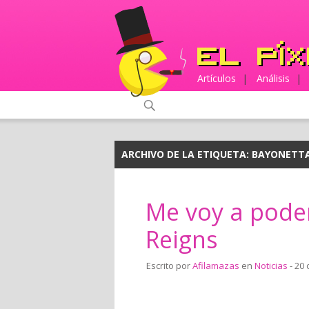
Artículos
|
Análisis
|
ARCHIVO DE LA ETIQUETA:
BAYONETTA
Me voy a pode
Reigns
Escrito por
Afilamazas
en
Noticias
- 20 