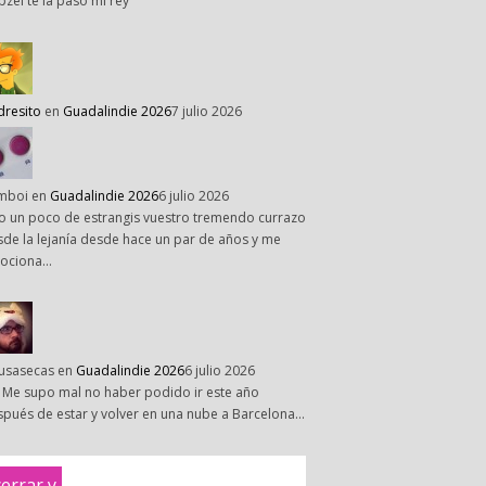
pzel te la paso mi rey
dresito
en
Guadalindie 2026
7 julio 2026
mboi
en
Guadalindie 2026
6 julio 2026
o un poco de estrangis vuestro tremendo currazo
de la lejanía desde hace un par de años y me
ociona…
susasecas
en
Guadalindie 2026
6 julio 2026
 Me supo mal no haber podido ir este año
pués de estar y volver en una nube a Barcelona…