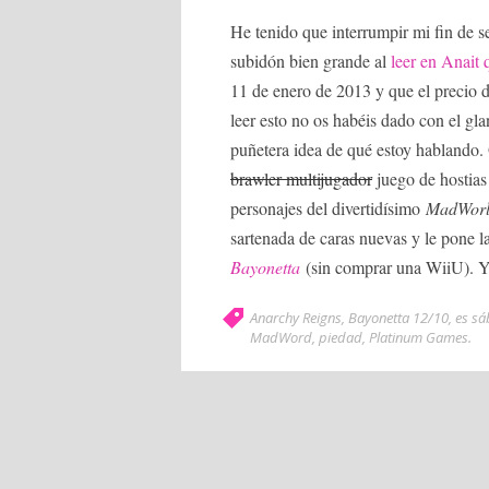
He tenido que interrumpir mi fin de 
subidón bien grande al
leer en Anait
11 de enero de 2013 y que el precio 
leer esto no os habéis dado con el gla
puñetera idea de qué estoy hablando.
brawler multijugador
juego de hostia
personajes del divertidísimo
MadWor
sartenada de caras nuevas y le pone 
Bayonetta
(sin comprar una WiiU). Yo
Anarchy Reigns
,
Bayonetta 12/10
,
es s
MadWord
,
piedad
,
Platinum Games
.