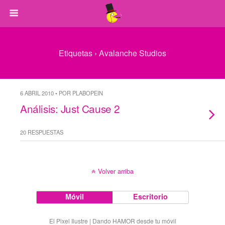
Etiquetas › Avalanche Studios
6 ABRIL 2010 • POR PLABOPEIN
Análisis: Just Cause 2
20 RESPUESTAS
Volver arriba
Móvil
Escritorio
El Pixel Ilustre | Dando HAMOR desde tu móvil