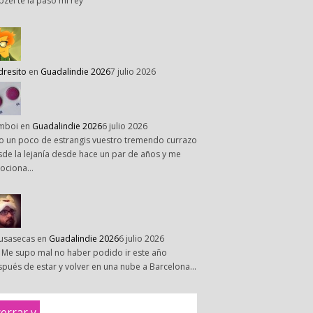
pzel te la paso mi rey
dresito
en
Guadalindie 2026
7 julio 2026
mboi
en
Guadalindie 2026
6 julio 2026
o un poco de estrangis vuestro tremendo currazo
de la lejanía desde hace un par de años y me
ociona…
susasecas
en
Guadalindie 2026
6 julio 2026
 Me supo mal no haber podido ir este año
pués de estar y volver en una nube a Barcelona…