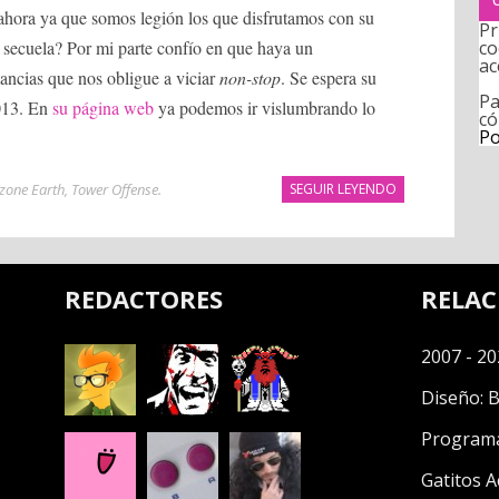
 ahora ya que somos legión los que disfrutamos con su
Pr
co
 secuela? Por mi parte confío en que haya un
ac
stancias que nos obligue a viciar
non-stop
. Se espera su
Pa
013. En
su página web
ya podemos ir vislumbrando lo
có
Po
zone Earth
,
Tower Offense
.
SEGUIR LEYENDO
REDACTORES
RELA
2007 - 20
Diseño:
B
Program
Gatitos A