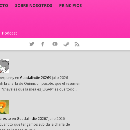
CTO
SOBRE NOSOTROS
PRINCIPIOS
Podcast
|
perpunky
en
Guadalindie 2026
9 julio 2026
h la charla de Quinns un pasote, que el resumen
 "chavales que la idea es JUGAR" es que todo…
dresito
en
Guadalindie 2026
7 julio 2026
cuantito que tengamos subida la charla de