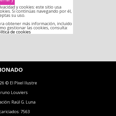
ivacidad y cookies: este sitio usa
okies. Si continúas navegando por él,
eptas su uso.
ra obtener más información, incluido
mo gestionar las cookies, consulta:
lítica de cookies
CIONADO
26 © El Píxel Ilustre
runo Louviers
ación:
Raúl G. Luna
cariciados: 7563