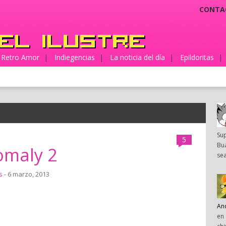
CONTA
Retro Amor
|
Indiegencias
|
La noticia del día
|
Epildoritas
|
Su
5
Bua
omaly 2
sea
s
- 6 marzo, 2013
An
en 