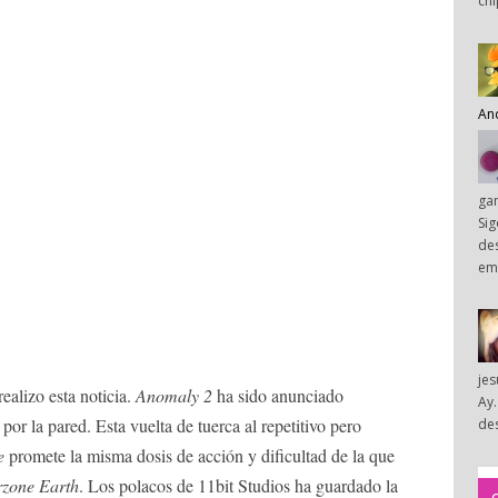
chi
An
ga
Sig
des
em
je
realizo esta noticia.
Anomaly 2
ha sido anunciado
Ay.
por la pared. Esta vuelta de tuerca al repetitivo pero
des
e
promete la misma dosis de acción y dificultad de la que
zone Earth
. Los polacos de 11bit Studios ha guardado la