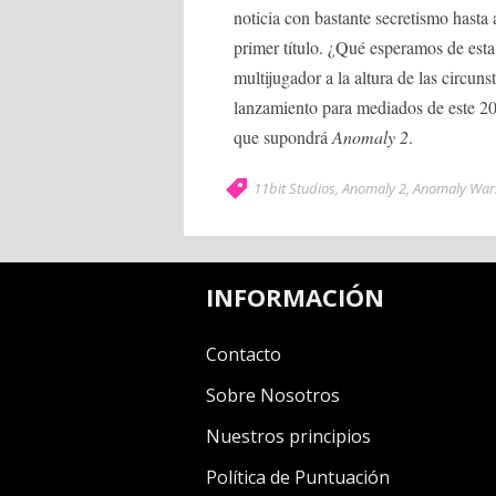
noticia con bastante secretismo hasta
primer título. ¿Qué esperamos de esta
multijugador a la altura de las circun
lanzamiento para mediados de este 2
que supondrá
Anomaly 2
.
11bit Studios
,
Anomaly 2
,
Anomaly War
INFORMACIÓN
Contacto
Sobre Nosotros
Nuestros principios
Política de Puntuación