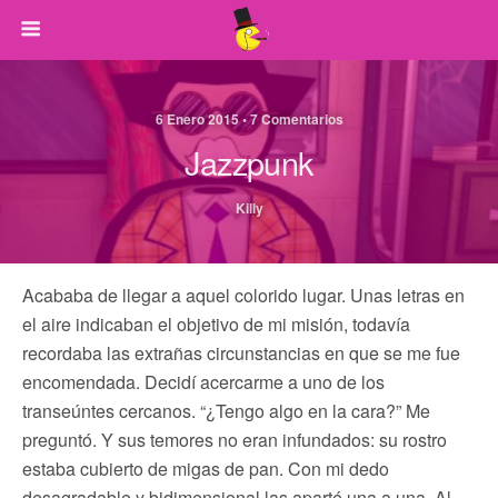
6 Enero 2015 • 7 Comentarios
Jazzpunk
Killy
Acababa de llegar a aquel colorido lugar. Unas letras en
el aire indicaban el objetivo de mi misión, todavía
recordaba las extrañas circunstancias en que se me fue
encomendada. Decidí acercarme a uno de los
transeúntes cercanos. “¿Tengo algo en la cara?” Me
preguntó. Y sus temores no eran infundados: su rostro
estaba cubierto de migas de pan. Con mi dedo
desagradable y bidimensional las aparté una a una. Al