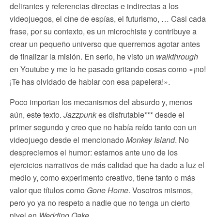
delirantes y referencias directas e indirectas a los
videojuegos, el cine de espías, el futurismo, … Casi cada
frase, por su contexto, es un microchiste y contribuye a
crear un pequeño universo que querremos agotar antes
de finalizar la misión. En serio, he visto un
walkthrough
en Youtube y me lo he pasado gritando cosas como «¡no!
¡Te has olvidado de hablar con esa papelera!».
Poco importan los mecanismos del absurdo y, menos
aún, este texto.
Jazzpunk
es disfrutable*** desde el
primer segundo y creo que no había reído tanto con un
videojuego desde el mencionado
Monkey Island
. No
despreciemos el humor: estamos ante uno de los
ejercicios narrativos de más calidad que ha dado a luz el
medio y, como experimento creativo, tiene tanto o más
valor que títulos como
Gone Home
. Vosotros mismos,
pero yo ya no respeto a nadie que no tenga un cierto
nivel en
Wedding Qake
.