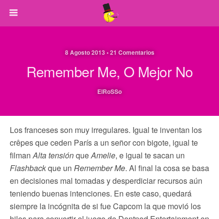
8 Agosto 2013 • 21 Comentarios
Remember Me, O Mejor No
ElRoSSo
Los franceses son muy irregulares. Igual te inventan los
crêpes que ceden París a un señor con bigote, igual te
filman
Alta tensión
que
Amelie
, e igual te sacan un
Flashback
que un
Remember Me
. Al final la cosa se basa
en decisiones mal tomadas y desperdiciar recursos aún
teniendo buenas intenciones. En este caso, quedará
siempre la incógnita de si fue Capcom la que movió los
hilos para convertir el juego de Dontnod Entertainment en