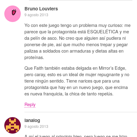
Bruno Louviers
9 agosto 2013
Yo con este juego tengo un problema muy curioso: me
parece que la protagonista está ESQUELÉTICA y me
da pelín de asco. No creo que alguien así pudiera ni
ponerse de pie, así que mucho menos trepar y pegar
palizas a soldados con armaduras y dietas altas en
proteínas.
Que Faith también estaba delgada en Mirror’s Edge,
pero caray, esto es un ideal de mujer repugnante y no
tiene ningún sentido. Tiene narices que para una
protagonista que hay en un nuevo juego, que encima
es nueva franquicia, la chica de tanto repelús.
Reply
lanalog
9 agosto 2013
A mí el juego al principio bien, pero luego se me hizo