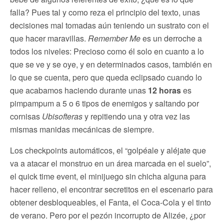
falla? Pues tal y como reza el principio del texto, unas
decisiones mal tomadas aún teniendo un sustrato con el
que hacer maravillas.
Remember Me
es un derroche a
todos los niveles: Precioso como él solo en cuanto a lo
que se ve y se oye, y en determinados casos, también en
lo que se cuenta, pero que queda eclipsado cuando lo
que acabamos haciendo durante unas
12 horas
es
pimpampum a 5 o 6 tipos de enemigos y saltando por
cornisas
Ubisofteras
y repitiendo una y otra vez las
mismas manidas mecánicas de siempre.
Los checkpoints automáticos, el “golpéale y aléjate que
va a atacar el monstruo en un área marcada en el suelo”,
el quick time event, el minijuego sin chicha alguna para
hacer relleno, el encontrar secretitos en el escenario para
obtener desbloqueables, el Fanta, el Coca-Cola y el tinto
de verano. Pero por el pezón incorrupto de Alizée, ¿por