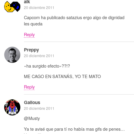
alk
20 diciembre 2011
Capcom ha publicado satazius ergo algo de dignidad
les queda
Reply
Preppy
20 diciembre 2011
«ha surgido efecto»??!?
ME CAGO EN SATANÁS, YO TE MATO
Reply
Galious
20 diciembre 2011
@Musty
Ya te avisé que para tí no había mas gifs de penes…