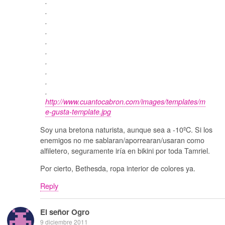
.
.
.
.
.
.
.
.
.
.
http://www.cuantocabron.com/images/templates/m
e-gusta-template.jpg
Soy una bretona naturista, aunque sea a -10ºC. Si los
enemigos no me sablaran/aporrearan/usaran como
alfiletero, seguramente iría en bikini por toda Tamriel.
Por cierto, Bethesda, ropa interior de colores ya.
Reply
El señor Ogro
9 diciembre 2011