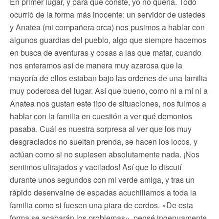
En primer lugar, y para que conste, yo no quería. Todo
ocurrió de la forma más inocente: un servidor de ustedes
y Anatea (mi compañera orca) nos pusimos a hablar con
algunos guardias del pueblo, algo que siempre hacemos
en busca de aventuras y cosas a las que matar, cuando
nos enteramos así de manera muy azarosa que la
mayoría de ellos estaban bajo las ordenes de una familia
muy poderosa del lugar. Así que bueno, como ni a mí ni a
Anatea nos gustan este tipo de situaciones, nos fuimos a
hablar con la familia en cuestión a ver qué demonios
pasaba. Cuál es nuestra sorpresa al ver que los muy
desgraciados no sueltan prenda, se hacen los locos, y
actúan como si no supiesen absolutamente nada. ¡Nos
sentimos ultrajados y vacilados! Así que lo discutí
durante unos segundos con mi verde amiga, y tras un
rápido desenvaine de espadas acuchillamos a toda la
familia como si fuesen una piara de cerdos. «De esta
forma se acabarán los problemas», pensé ingenuamente.