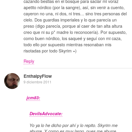
cazando bestias en el bosque para saciar mi voraz
apetito nórdico (por la sangre), así, sin venir a cuento,
cayeron no una, ni dos, ni tres… sino tres personas del
cielo. Dos guardias imperiales y lo que parecía un
preso (digo parecía, porque al caer de tan alta altura
creo que ni su p* madre lo reconocería). Por supuesto,
como buen nórdico, los saqueé y seguí con mi caza,
todo ello por supuesto mientras resonaban mis
risotadas por todo Skyrim =)
Reply
EnthalpyFlow
9 diciembre 2011
jcm83:
DevilsAdvocate:
Yo ya lo he dicho por ahí y lo repito. Skyrim me
aburre. Y como es muy largo, pues me aburre