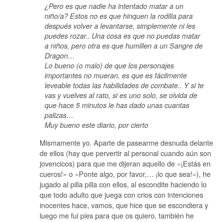
¿Pero es que nadie ha intentado matar a un
niño/a? Estos no es que hinquen la rodilla para
después volver a levantarse, simplemente ni les
puedes rozar.. Una cosa es que no puedas matar
a niños, pero otra es que humillen a un Sangre de
Dragon…
Lo bueno (o malo) de que los personajes
importantes no mueran, es que es fácilmente
leveable todas las habilidades de combate.. Y si te
vas y vuelves al rato, si es uno solo, se olvida de
que hace 5 minutos le has dado unas cuantas
palizas…
Muy bueno este diario, por cierto
Mismamente yo. Aparte de pasearme desnuda delante
de ellos (hay que pervertir al personal cuando aún son
jovencicos) para que me dijeran aquello de «¡Estás en
cueros!» o «Ponte algo, por favor,… ¡lo que sea!»), he
jugado al pilla pilla con ellos, al escondite haciendo lo
que todo adulto que juega con crios con intenciones
inocentes hace, vamos, que hice que se escondiera y
luego me fui pies para que os quiero, también he