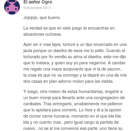
El señor Ogro
9 diciembre 2011
Jojojojo, que bueno.
La verdad es que en este juego te encuentras en
situaciones curiosas.
Ayer sin ir mas lejos, torturé a un tipo encerrado en una
jaula porque un daedra de esos me lo pidio. Cuando el
torturado por fin vendio su alma al daedra, este me dijo
que lo matara, y quien soy yo para negarme. A cambio
me regalo una maza acojonante que ni la de sauron..
la cosa es que no va conmigo y la dejaré en una de mis
dos casas en plan adorno molon para las visitas.
Y luego, otra mision de estas humanitarias, engañé a
un buen monje para llevarlo ante una congregacion de
canibales. Tras entregarlo, amablemente me pidieron
que lo apiolara para comerlo. Lo hice y di a la opcion
de comer carne humana, momento en el que bla bla
bla y no cuento mas.. pero igual cargo la partida de
nuevo.. no se si me convence esa parte..uno tiene su