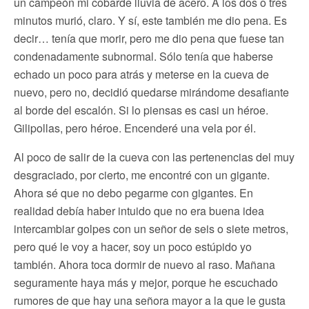
un campeón mi cobarde lluvia de acero. A los dos o tres
minutos murió, claro. Y sí, este también me dio pena. Es
decir… tenía que morir, pero me dio pena que fuese tan
condenadamente subnormal. Sólo tenía que haberse
echado un poco para atrás y meterse en la cueva de
nuevo, pero no, decidió quedarse mirándome desafiante
al borde del escalón. Si lo piensas es casi un héroe.
Gilipollas, pero héroe. Encenderé una vela por él.
Al poco de salir de la cueva con las pertenencias del muy
desgraciado, por cierto, me encontré con un gigante.
Ahora sé que no debo pegarme con gigantes. En
realidad debía haber intuido que no era buena idea
intercambiar golpes con un señor de seis o siete metros,
pero qué le voy a hacer, soy un poco estúpido yo
también. Ahora toca dormir de nuevo al raso. Mañana
seguramente haya más y mejor, porque he escuchado
rumores de que hay una señora mayor a la que le gusta