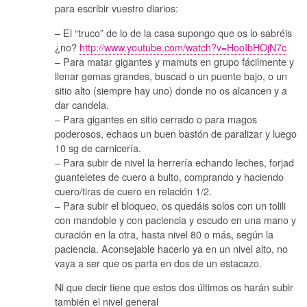
para escribir vuestro diarios:
– El “truco” de lo de la casa supongo que os lo sabréis
¿no?
http://www.youtube.com/watch?v=HooIbHOjN7c
– Para matar gigantes y mamuts en grupo fácilmente y
llenar gemas grandes, buscad o un puente bajo, o un
sitio alto (siempre hay uno) donde no os alcancen y a
dar candela.
– Para gigantes en sitio cerrado o para magos
poderosos, echaos un buen bastón de paralizar y luego
10 sg de carnicería.
– Para subir de nivel la herrería echando leches, forjad
guanteletes de cuero a bulto, comprando y haciendo
cuero/tiras de cuero en relación 1/2.
– Para subir el bloqueo, os quedáis solos con un tolili
con mandoble y con paciencia y escudo en una mano y
curación en la otra, hasta nivel 80 o más, según la
paciencia. Aconsejable hacerlo ya en un nivel alto, no
vaya a ser que os parta en dos de un estacazo.
Ni que decir tiene que estos dos últimos os harán subir
también el nivel general