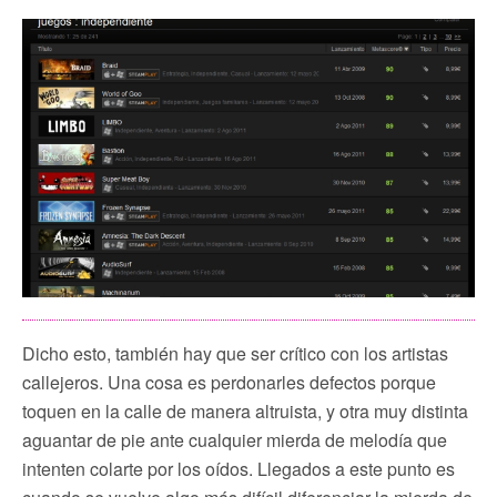
Dicho esto, también hay que ser crítico con los artistas
callejeros. Una cosa es perdonarles defectos porque
toquen en la calle de manera altruista, y otra muy distinta
aguantar de pie ante cualquier mierda de melodía que
intenten colarte por los oídos. Llegados a este punto es