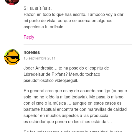
Si, si, si´si´si´si.
Razon en todo lo que has escrito. Tampoco voy a dar
mi punto de vista, porque se acerca en algunos
aspectos a tu articulo.
Reply
notelies
15 septiembre 2011
Joder Andresito… te ha poseido el espiritu de
Libredelsur de Pixfans? Menudo tochaco
pseudofilosofico videojueguil.
En general creo que estoy de acuerdo contigo (aunque
solo me he leído la mitad todavía). Me pasa lo mismo
con el cine o la música … aunque en estos casos es
bastante habitual encontrarte con maravillas de calidad
superior en muchos aspectos a las produccio
es estándar que ponen en los cines estándar…
En loa videojuegos suele primar la oriinaldad, la idea,