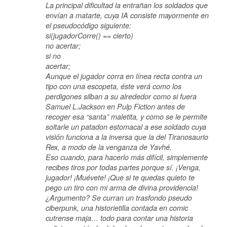
La principal dificultad la entrañan los soldados que
envían a matarte, cuya IA consiste mayormente en
el pseudocódigo siguiente:
si(jugadorCorre() == cierto)
no acertar;
si no
acertar;
Aunque el jugador corra en línea recta contra un
tipo con una escopeta, éste verá como los
perdigones silban a su alrededor como si fuera
Samuel L.Jackson en Pulp Fiction antes de
recoger esa “santa” maletita, y como se le permite
soltarle un patadon estomacal a ese soldado cuya
visión funciona a la inversa que la del Tiranosaurio
Rex, a modo de la venganza de Yavhé.
Eso cuando, para hacerlo más difícil, simplemente
recibes tiros por todas partes porque sí. ¡Venga,
jugador! ¡Muévete! ¡Que si te quedas quieto te
pego un tiro con mi arma de divina providencia!
¿Argumento? Se curran un trasfondo pseudo
ciberpunk, una historietilla contada en comic
cutrense maja… todo para contar una historia