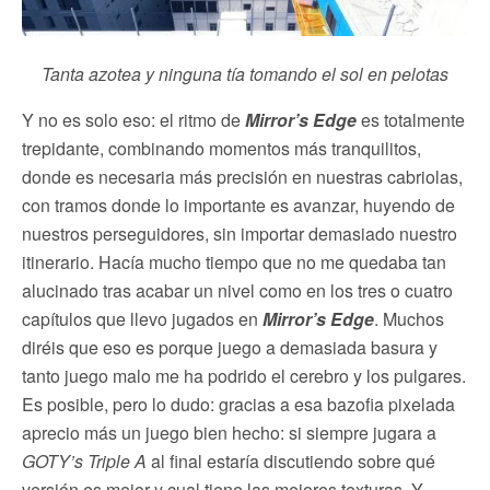
Tanta azotea y ninguna tía tomando el sol en pelotas
Y no es solo eso: el ritmo de
Mirror’s Edge
es totalmente
trepidante, combinando momentos más tranquilitos,
donde es necesaria más precisión en nuestras cabriolas,
con tramos donde lo importante es avanzar, huyendo de
nuestros perseguidores, sin importar demasiado nuestro
itinerario. Hacía mucho tiempo que no me quedaba tan
alucinado tras acabar un nivel como en los tres o cuatro
capítulos que llevo jugados en
Mirror’s Edge
. Muchos
diréis que eso es porque juego a demasiada basura y
tanto juego malo me ha podrido el cerebro y los pulgares.
Es posible, pero lo dudo: gracias a esa bazofia pixelada
aprecio más un juego bien hecho: si siempre jugara a
GOTY’s Triple A
al final estaría discutiendo sobre qué
versión es mejor y cual tiene las mejores texturas. Y,