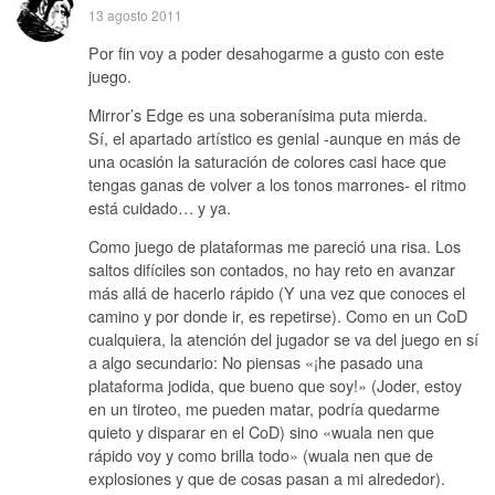
13 agosto 2011
Por fin voy a poder desahogarme a gusto con este
juego.
Mirror’s Edge es una soberanísima puta mierda.
Sí, el apartado artístico es genial -aunque en más de
una ocasión la saturación de colores casi hace que
tengas ganas de volver a los tonos marrones- el ritmo
está cuidado… y ya.
Como juego de plataformas me pareció una risa. Los
saltos difíciles son contados, no hay reto en avanzar
más allá de hacerlo rápido (Y una vez que conoces el
camino y por donde ir, es repetirse). Como en un CoD
cualquiera, la atención del jugador se va del juego en sí
a algo secundario: No piensas «¡he pasado una
plataforma jodida, que bueno que soy!» (Joder, estoy
en un tiroteo, me pueden matar, podría quedarme
quieto y disparar en el CoD) sino «wuala nen que
rápido voy y como brilla todo» (wuala nen que de
explosiones y que de cosas pasan a mi alrededor).