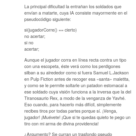
La principal dificultad la entrañan los soldados que
envían a matarte, cuya IA consiste mayormente en el
pseudocódigo siguiente:
si(jugadorCorre() == cierto)
no acertar;
si no
acertar;
Aunque el jugador corra en línea recta contra un tipo
con una escopeta, éste verá como los perdigones
silban a su alrededor como si fuera Samuel L.Jackson
en Pulp Fiction antes de recoger esa «santa» maletita,
y como se le permite soltarle un patadon estomacal a
ese soldado cuya visión funciona a la inversa que la del
Tiranosaurio Rex, a modo de la venganza de Yavhé.
Eso cuando, para hacerlo más difícil, simplemente
recibes tiros por todas partes porque sí. ¡Venga,
jugador! ¡Muévete! ¡Que si te quedas quieto te pego un
tiro con mi arma de divina providencia!
¿Argumento? Se curran un trasfondo pseudo