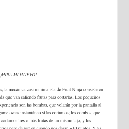
¡MIRA MI HUEVO!
 la mecánica casi minimalista de Fruit Ninja consiste en
ida que van saliendo frutas para cortarlas. Los pequeños
xperiencia son las bombas, que volarán por la pantalla al
game over» instantáneo si las cortamos; los combos, que
cortamos tres o más frutas de un mismo tajo; y los
torios pero de vez en cuando nos darán +10 puntos. Y ya