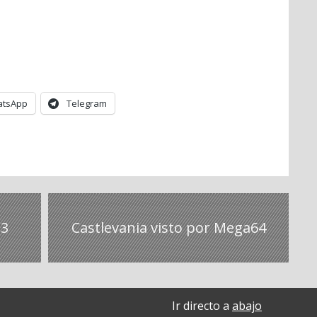
tsApp
Telegram
#3
Castlevania visto por Mega64
Ir directo a
abajo