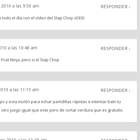
 2010 a las 9:50 am
RESPONDER
↓
todo el día con el vídeo del Slap Chop xDDD
010 a las 10:48 am
RESPONDER
↓
 Fruit Ninja, pero si el Slap Chop
2010 a las 11:15 am
RESPONDER
↓
o y esta molón para echar partidillas rápidas e intentar batir tu
y otro juego igual que este pero de cortar verdura que es gratuito.
re 2010 a las 11:43 am