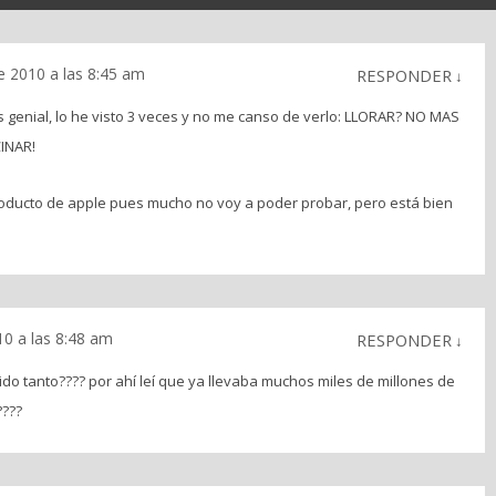
e 2010 a las 8:45 am
RESPONDER
↓
s genial, lo he visto 3 veces y no me canso de verlo: LLORAR? NO MAS
INAR!
oducto de apple pues mucho no voy a poder probar, pero está bien
0 a las 8:48 am
RESPONDER
↓
do tanto???? por ahí leí que ya llevaba muchos miles de millones de
????