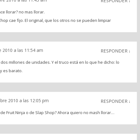
RESPONDER
↓
ce llorar? no mas llorar.
Chop cae fijo. El original, que los otros no se pueden limpiar
e 2010 a las 11:54 am
RESPONDER
↓
os millones de unidades. Y el truco está en lo que he dicho: lo
y es barato.
bre 2010 a las 12:05 pm
RESPONDER
↓
 de Fruit Ninja o de Slap Shop? Ahora quiero no mash llorar…