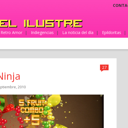
CONTA
Retro Amor
|
Indiegencias
|
La noticia del día
|
Epildoritas
|
27
Ninja
eptiembre, 2010