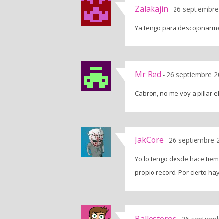
Zalakajin
26 septiembre
-
Ya tengo para descojonarme 
Mr Red
26 septiembre 2
-
Cabron, no me voy a pillar el
JakCore
26 septiembre 
-
Yo lo tengo desde hace tiemp
propio record. Por cierto ha
Ballesteros
26 septiemb