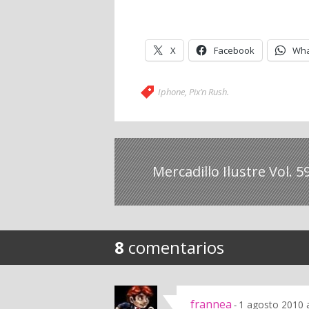
X
Facebook
Wha
Iphone
,
Pix’n Rush
.
Mercadillo Ilustre Vol. 5
8
comentarios
frannea
1 agosto 2010 
-