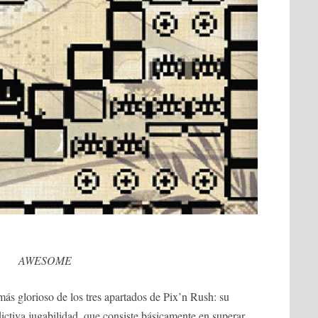
AWESOME
más glorioso de los tres apartados de Pix’n Rush: su
adictiva jugabilidad, que consiste básicamente en superar