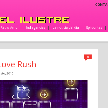
CONTA
Retro Amor
|
Indiegencias
|
La noticia del día
|
Epildoritas
|
8
 Love Rush
osto, 2010