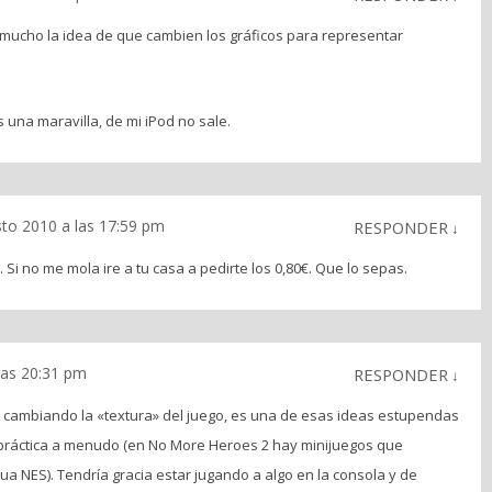
mucho la idea de que cambien los gráficos para representar
 una maravilla, de mi iPod no sale.
to 2010 a las 17:59 pm
RESPONDER
↓
 Si no me mola ire a tu casa a pedirte los 0,80€. Que lo sepas.
las 20:31 pm
RESPONDER
↓
 cambiando la «textura» del juego, es una de esas ideas estupendas
práctica a menudo (en No More Heroes 2 hay minijuegos que
a NES). Tendría gracia estar jugando a algo en la consola y de