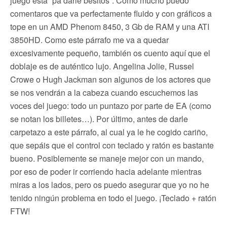
juego está “pa darle besitos”. Como mucho puedo
comentaros que va perfectamente fluido y con gráficos a
tope en un AMD Phenom 8450, 3 Gb de RAM y una ATI
3850HD. Como este párrafo me va a quedar
excesivamente pequeño, también os cuento aquí que el
doblaje es de auténtico lujo. Angelina Jolie, Russel
Crowe o Hugh Jackman son algunos de los actores que
se nos vendrán a la cabeza cuando escuchemos las
voces del juego: todo un puntazo por parte de EA (como
se notan los billetes…). Por último, antes de darle
carpetazo a este párrafo, al cual ya le he cogido cariño,
que sepáis que el control con teclado y ratón es bastante
bueno. Posiblemente se maneje mejor con un mando,
por eso de poder ir corriendo hacia adelante mientras
miras a los lados, pero os puedo asegurar que yo no he
tenido ningún problema en todo el juego. ¡Teclado + ratón
FTW!