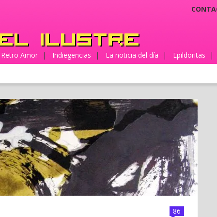
CONTA
Retro Amor
|
Indiegencias
|
La noticia del día
|
Epildoritas
|
86