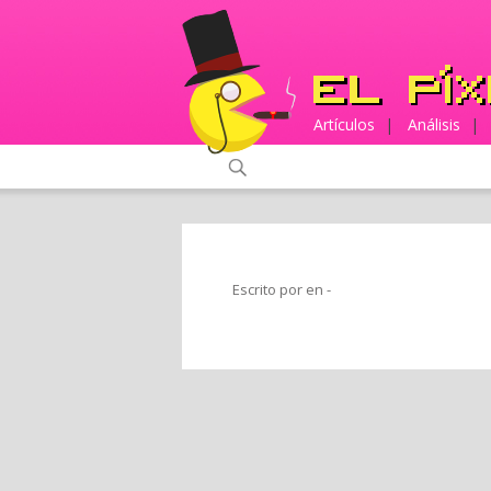
Artículos
|
Análisis
|
Escrito por en
-