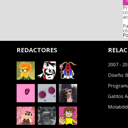
Pr
co
ac
Pa
có
Po
REDACTORES
RELA
2007 - 20
Diseño:
B
Program
Gatitos A
Molabilid