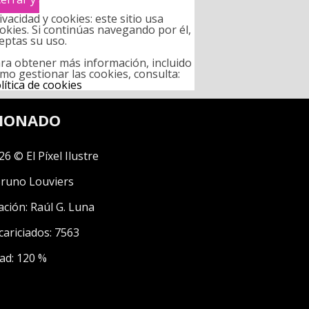
ivacidad y cookies: este sitio usa
okies. Si continúas navegando por él,
eptas su uso.
ra obtener más información, incluido
mo gestionar las cookies, consulta:
lítica de cookies
CIONADO
26 © El Píxel Ilustre
runo Louviers
ación:
Raúl G. Luna
cariciados: 7563
ad: 120 %