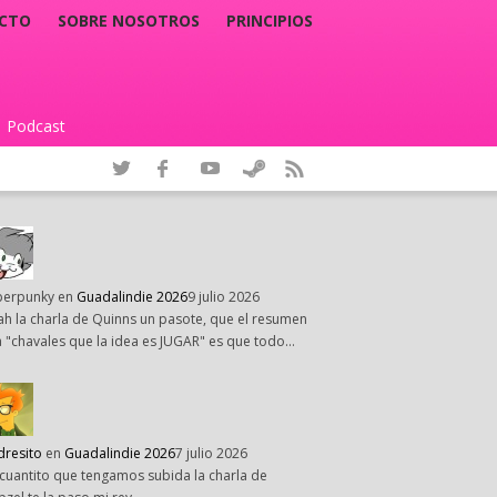
CTO
SOBRE NOSOTROS
PRINCIPIOS
Podcast
|
perpunky
en
Guadalindie 2026
9 julio 2026
h la charla de Quinns un pasote, que el resumen
 "chavales que la idea es JUGAR" es que todo…
dresito
en
Guadalindie 2026
7 julio 2026
cuantito que tengamos subida la charla de