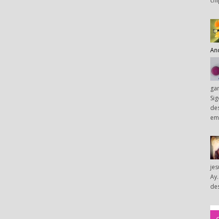
chi
An
ga
Sig
des
em
je
Ay.
des