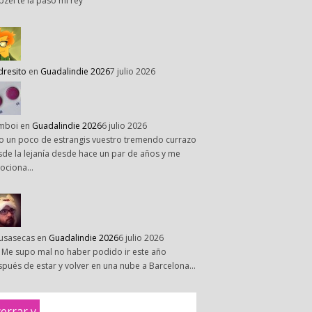
pzel te la paso mi rey
dresito
en
Guadalindie 2026
7 julio 2026
mboi
en
Guadalindie 2026
6 julio 2026
o un poco de estrangis vuestro tremendo currazo
de la lejanía desde hace un par de años y me
ociona…
susasecas
en
Guadalindie 2026
6 julio 2026
 Me supo mal no haber podido ir este año
pués de estar y volver en una nube a Barcelona…