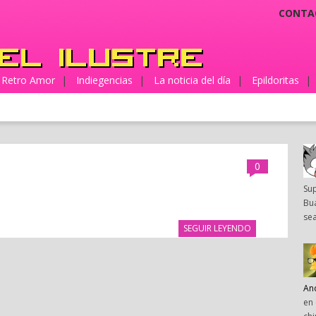
CONTA
Retro Amor
|
Indiegencias
|
La noticia del día
|
Epildoritas
|
0
Su
Bua
sea
SEGUIR LEYENDO
An
en 