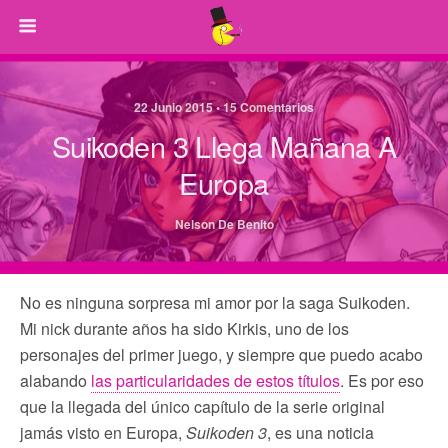
22 Junio 2015 • 15 Comentarios
Suikoden 3 Llega Mañana A
Europa
Nelson De Benito
No es ninguna sorpresa mi amor por la saga Suikoden.
Mi nick durante años ha sido Kirkis, uno de los
personajes del primer juego, y siempre que puedo acabo
alabando
las particularidades de estos títulos
. Es por eso
que la llegada del único capítulo de la serie original
jamás visto en Europa,
Suikoden 3
, es una noticia