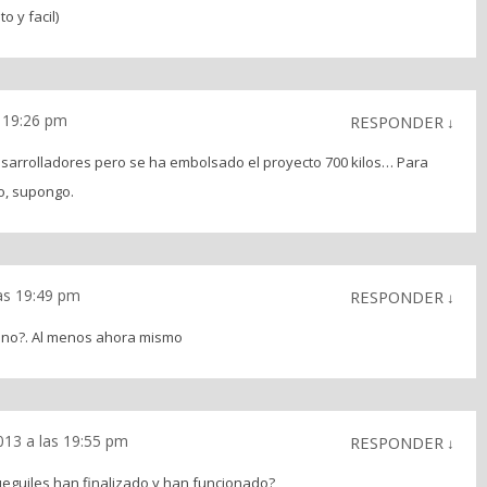
 y facil)
 19:26 pm
RESPONDER
↓
sarrolladores pero se ha embolsado el proyecto 700 kilos… Para
jo, supongo.
as 19:49 pm
RESPONDER
↓
P no?. Al menos ahora mismo
13 a las 19:55 pm
RESPONDER
↓
eguiles han finalizado y han funcionado?