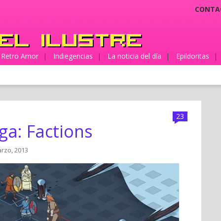
CONTA
Retro Amor
|
Indiegencias
|
La noticia del día
|
Epildoritas
|
23
ga: Factions
arzo, 2013