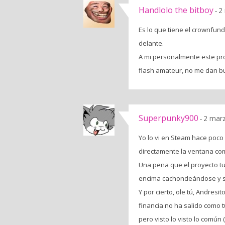
Handlolo the bitboy
2
-
Es lo que tiene el crownfund
delante.
A mi personalmente este pro
flash amateur, no me dan b
Superpunky900
2 marz
-
Yo lo vi en Steam hace poco 
directamente la ventana co
Una pena que el proyecto tu
encima cachondeándose y s
Y por cierto, ole tú, Andres
financia no ha salido como t
pero visto lo visto lo comú