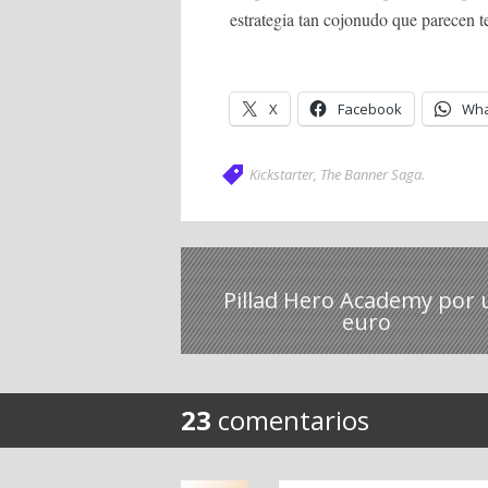
estrategia tan cojonudo que parecen t
X
Facebook
Wha
Kickstarter
,
The Banner Saga
.
Pillad Hero Academy por 
euro
23
comentarios