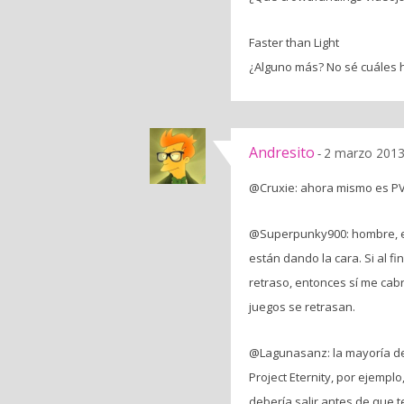
Faster than Light
¿Alguno más? No sé cuáles h
Andresito
2 marzo 2013
-
@Cruxie: ahora mismo es PVP
@Superpunky900: hombre, es
están dando la cara. Si al 
retraso, entonces sí me ca
juegos se retrasan.
@Lagunasanz: la mayoría de 
Project Eternity, por ejempl
debería salir antes de que 