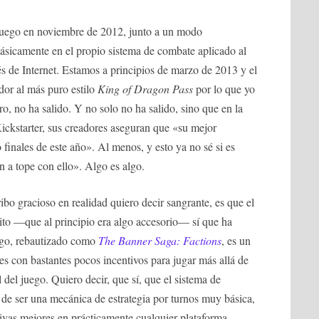
 juego en noviembre de 2012, junto a un modo
 básicamente en el propio sistema de combate aplicado al
és de Internet. Estamos a principios de marzo de 2013 y el
dor al más puro estilo
King of Dragon Pass
por lo que yo
o, no ha salido. Y no solo no ha salido, sino que en la
Kickstarter, sus creadores aseguran que «su mejor
finales de este año». Al menos, y esto ya no sé si es
 a tope con ello». Algo es algo.
ibo gracioso en realidad quiero decir sangrante, es que el
to —que al principio era algo accesorio— sí que ha
ego, rebautizado como
The Banner Saga: Factions
, es un
s con bastantes pocos incentivos para jugar más allá de
al del juego. Quiero decir, que sí, que el sistema de
de ser una mecánica de estrategia por turnos muy básica,
ivas mejores en prácticamente cualquier plataforma.