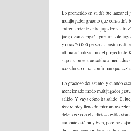
Lo prometido en su día fue lanzar el
multijugador gratuito que consistiría
enfrentamiento entre jugadores a trav
juego, esa campaña para un solo juga
y otras 20.000 personas pusimos diner
última actualización del proyecto de 
suposición es que saldrá a mediados o 
recochineo o no, confirman que «están
Lo gracioso del asunto, y cuando escr
mencionado modo multijugador gratui
salido. Y vaya cómo ha salido. El ju
free to play
lleno de microtransaccione
deleitarse con el delicioso estilo visu
combate está muy bien, pero no dejar 
de la que tenemos decenas de alternat