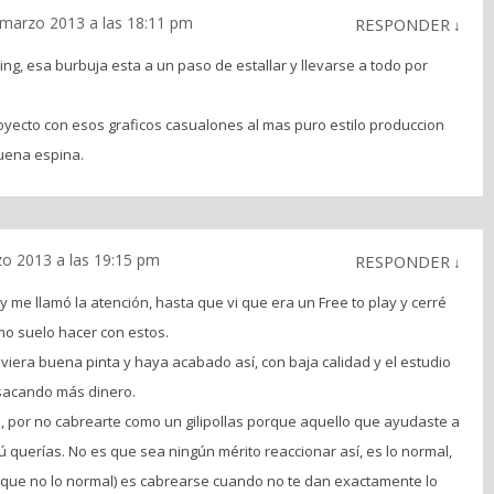
 marzo 2013 a las 18:11 pm
RESPONDER
↓
ing, esa burbuja esta a un paso de estallar y llevarse a todo por
yecto con esos graficos casualones al mas puro estilo produccion
uena espina.
o 2013 a las 19:15 pm
RESPONDER
↓
y me llamó la atención, hasta que vi que era un Free to play y cerré
mo suelo hacer con estos.
viera buena pinta y haya acabado así, con baja calidad y el estudio
acando más dinero.
ito, por no cabrearte como un gilipollas porque aquello que ayudaste a
ú querías. No es que sea ningún mérito reaccionar así, es lo normal,
n (que no lo normal) es cabrearse cuando no te dan exactamente lo