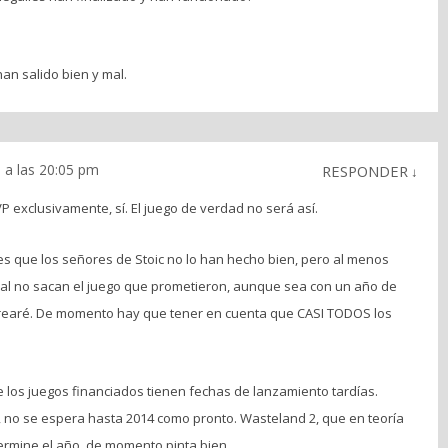
an salido bien y mal.
 a las 20:05 pm
RESPONDER
↓
 exclusivamente, sí. El juego de verdad no será así.
 que los señores de Stoic no lo han hecho bien, pero al menos
final no sacan el juego que prometieron, aunque sea con un año de
brearé. De momento hay que tener en cuenta que CASI TODOS los
los juegos financiados tienen fechas de lanzamiento tardías.
o, no se espera hasta 2014 como pronto. Wasteland 2, que en teoría
termine el año, de momento pinta bien.