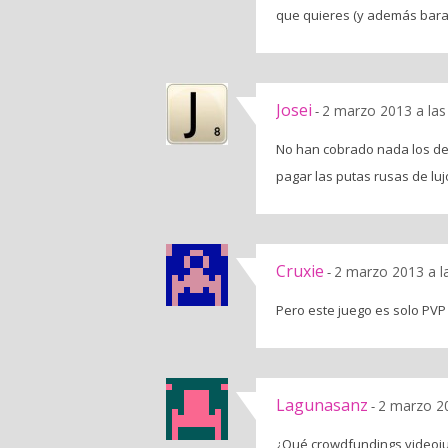
que quieres (y además barato
Josei
2 marzo 2013 a las
-
No han cobrado nada los de
pagar las putas rusas de lu
Cruxie
2 marzo 2013 a l
-
Pero este juego es solo PV
Lagunasanz
2 marzo 20
-
¿Qué crowdfundings videoju