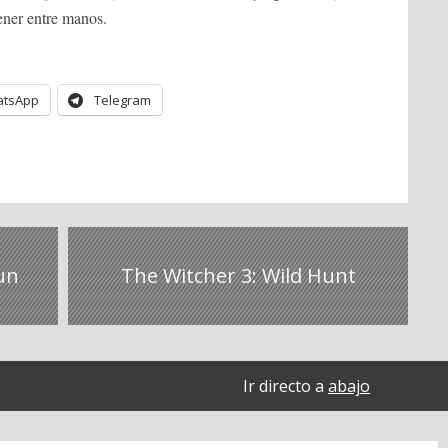
ener entre manos.
tsApp
Telegram
un
The Witcher 3: Wild Hunt
Ir directo a
abajo