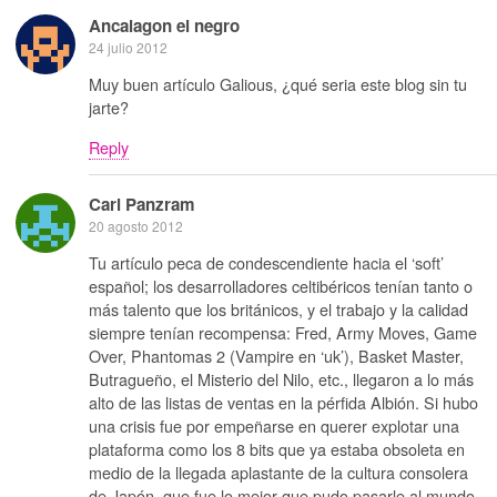
Ancalagon el negro
24 julio 2012
Muy buen artículo Galious, ¿qué seria este blog sin tu
jarte?
Reply
Carl Panzram
20 agosto 2012
Tu artículo peca de condescendiente hacia el ‘soft’
español; los desarrolladores celtibéricos tenían tanto o
más talento que los británicos, y el trabajo y la calidad
siempre tenían recompensa: Fred, Army Moves, Game
Over, Phantomas 2 (Vampire en ‘uk’), Basket Master,
Butragueño, el Misterio del Nilo, etc., llegaron a lo más
alto de las listas de ventas en la pérfida Albión. Si hubo
una crisis fue por empeñarse en querer explotar una
plataforma como los 8 bits que ya estaba obsoleta en
medio de la llegada aplastante de la cultura consolera
de Japón, que fue lo mejor que pudo pasarle al mundo