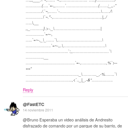
…………(….`=-,,…….`……………………(……;_,,-”
…………/.`~,……`-………………………….\……/\
………….\`~.*-,……………………………….|,./
…..\,__
,,_……….}.>-._\……………………………..|
…………..`=~-,
…..`=~-,_\_……`\,……………………………\
……………….`=~-,,.\,………………………….\
…………………………..`:,,………………………`\
…………..__
……………………………….`=-,……………….,%`>–
==“
…………………………………._\……….._,-%…….`\
……………………………..,<`.._|_,-&“…………….
Reply
@FastETC
14 noviembre 2011
@Bruno Esperaba un video análisis de Andresito
disfrazado de comando por un parque de su barrio, de