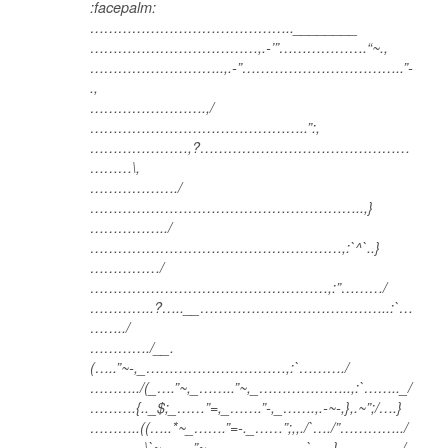
:facepalm:
……………………………………..________
………………………………,.-’”……………….“~.,
………………………..,.-”……………………………..”-
.,
…………………….,/
………………………………………..”:,
…………………,?………………………………………
………\,
………………./
…………………………………………………..,}
……………../
………………………………………………,:`^`..}
……………/
……………………………………………,:”………/
…………..?…..__…………………………………..:`…
……../
…………./__.
(…..”~-,_…………………………,:`………./
………../(_….”~,_……..”~,_………………..,:`…….._/
……….{.._$;_……”=,_…….”-,_…….,.-~-,},.~”;/….}
………..((…..*~_…….”=-._……”;,,./`…./”…………../
…,,,___.\`~,……”~.,………………..`…..}…………../