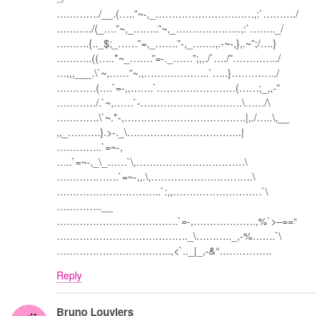
…………./__.(…..”~-,_…………………………,:`………./
………../(_….”~,_……..”~,_………………..,:`…….._/
……….{.._$;_……”=,_…….”-,_…….,.-~-,},.~”;/….}
………..((…..*~_…….”=-._……”;,,./`…./”…………../
…,,,___.\`~,……”~.,………………..`…..}…………../
…………(….`=-,,…….`……………………(……;_,,-”
…………/.`~,……`-………………………….\……/\
………….\`~.*-,……………………………….|,./…..\,__
,,_……….}.>-._\……………………………..|
…………..`=~-,
…..`=~-,_\_……`\,……………………………\
……………….`=~-,,.\,………………………….\
…………………………..`:,,………………………`\
…………..__
……………………………….`=-,……………….,%`>–==“
…………………………………._\……….._,-%…….`\
……………………………..,<`.._|_,-&“…………….
Reply
Bruno Louviers