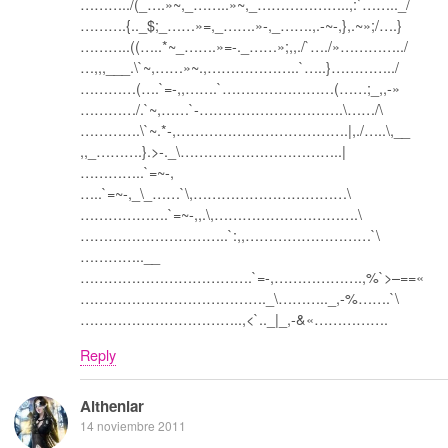
………../(_….»~,_……..»~,_………………..,:`…….._/
……….{.._$;_……»=,_…….»-,_…….,.-~-,},.~»;/….}
………..((…..*~_…….»=-._……»;,,./`…./»…………../
…,,,___.\`~,……»~.,………………..`…..}…………../
…………(….`=-,,…….`……………………(……;_,,-»
…………/.`~,……`-………………………….\……/\
………….\`~.*-,……………………………….|,./…..\,__
,,_……….}.>-._\……………………………..|
…………..`=~-,
…..`=~-,_\_……`\,……………………………\
……………….`=~-,,.\,………………………….\
…………………………..`:,,………………………`\
…………..__
……………………………….`=-,……………….,%`>–==«
…………………………………._\……….._,-%…….`\
……………………………..,<`.._|_,-&«…………….
Reply
Altheniar
14 noviembre 2011