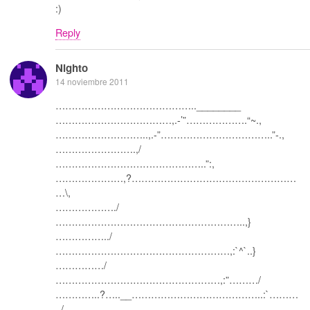
:)
Reply
Nighto
14 noviembre 2011
……………………………………..________
………………………………,.-’”……………….“~.,
………………………..,.-”……………………………..”-.,
…………………….,/
………………………………………..”:,
…………………,?……………………………………………
…\,
………………./
…………………………………………………..,}
……………../
………………………………………………,:`^`..}
……………/
……………………………………………,:”………/
…………..?…..__…………………………………..:`………
../