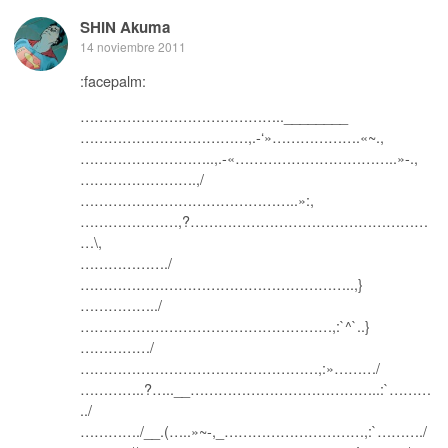
SHIN Akuma
14 noviembre 2011
:facepalm:
……………………………………..________
………………………………,.-‘»……………….«~.,
………………………..,.-«……………………………..»-.,
…………………….,/
………………………………………..»:,
…………………,?……………………………………………
…\,
………………./
…………………………………………………..,}
……………../
………………………………………………,:`^`..}
……………/
……………………………………………,:»………/
…………..?…..__…………………………………..:`………
../
…………./__.(…..»~-,_…………………………,:`………./