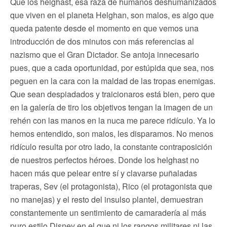
Que los helghast, esa raza de humanos deshumanizados
que viven en el planeta Helghan, son malos, es algo que
queda patente desde el momento en que vemos una
introducción de dos minutos con más referencias al
nazismo que el Gran Dictador. Se antoja innecesario
pues, que a cada oportunidad, por estúpida que sea, nos
peguen en la cara con la maldad de las tropas enemigas.
Que sean despiadados y traicionaros está bien, pero que
en la galería de tiro los objetivos tengan la imagen de un
rehén con las manos en la nuca me parece ridículo. Ya lo
hemos entendido, son malos, les disparamos. No menos
ridículo resulta por otro lado, la constante contraposición
de nuestros perfectos héroes. Donde los helghast no
hacen más que pelear entre sí y clavarse puñaladas
traperas, Sev (el protagonista), Rico (el protagonista que
no manejas) y el resto del insulso plantel, demuestran
constantemente un sentimiento de camaradería al más
puro estilo Disney en el que ni los rangos militares ni las