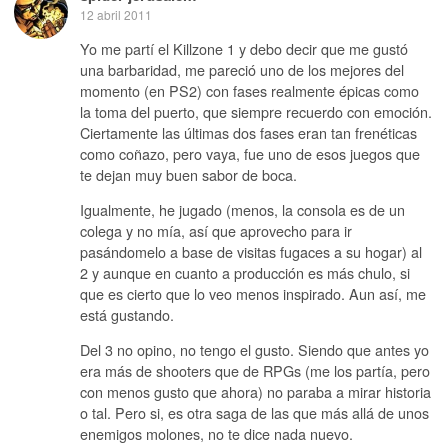
12 abril 2011
Yo me partí el Killzone 1 y debo decir que me gustó
una barbaridad, me pareció uno de los mejores del
momento (en PS2) con fases realmente épicas como
la toma del puerto, que siempre recuerdo con emoción.
Ciertamente las últimas dos fases eran tan frenéticas
como coñazo, pero vaya, fue uno de esos juegos que
te dejan muy buen sabor de boca.
Igualmente, he jugado (menos, la consola es de un
colega y no mía, así que aprovecho para ir
pasándomelo a base de visitas fugaces a su hogar) al
2 y aunque en cuanto a producción es más chulo, si
que es cierto que lo veo menos inspirado. Aun así, me
está gustando.
Del 3 no opino, no tengo el gusto. Siendo que antes yo
era más de shooters que de RPGs (me los partía, pero
con menos gusto que ahora) no paraba a mirar historia
o tal. Pero si, es otra saga de las que más allá de unos
enemigos molones, no te dice nada nuevo.