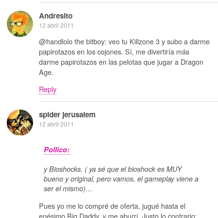
Andresito
12 abril 2011
@handlolo the bitboy: veo tu Killzone 3 y subo a darme
papirotazos en los cojones. Sí, me divertiría más
darme papirotazos en las pelotas que jugar a Dragon
Age.
Reply
spider jerusalem
12 abril 2011
Pollico:
y Bioshocks. ( ya sé que el bioshock es MUY
bueno y original, pero vamos, el gameplay viene a
ser el mismo)…
Pues yo me lo compré de oferta, jugué hasta el
enésimo Big Daddy, y me aburrí. Justo lo contrario: