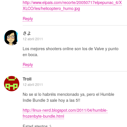
http://www.elpais.com/recorte/20050717elpepunac_6/X
XLCO/Ies/helicoptero_humo.jpg
Reply
さよ
12 abril 2011
Los mejores shooters online son los de Valve y punto
en boca.
Reply
Troll
12 abril 2011
No se si lo habréis mencionado ya, pero el Humble
Indie Bundle 3 sale hoy a las 5!!
http://linux-nerd.blogspot.com/2011/04/humble-
frozenbyte-bundle.html
Estad atentos :)