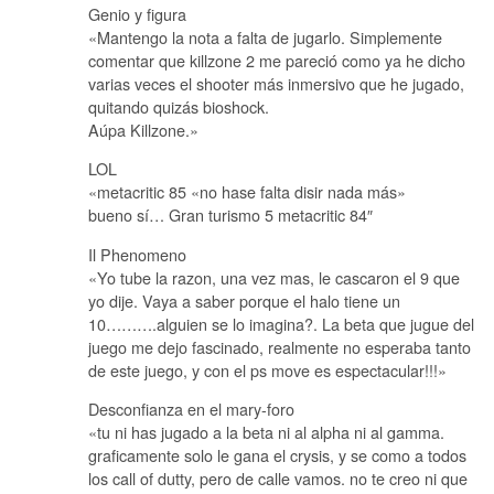
Genio y figura
«Mantengo la nota a falta de jugarlo. Simplemente
comentar que killzone 2 me pareció como ya he dicho
varias veces el shooter más inmersivo que he jugado,
quitando quizás bioshock.
Aúpa Killzone.»
LOL
«metacritic 85 «no hase falta disir nada más»
bueno sí… Gran turismo 5 metacritic 84″
Il Phenomeno
«Yo tube la razon, una vez mas, le cascaron el 9 que
yo dije. Vaya a saber porque el halo tiene un
10……….alguien se lo imagina?. La beta que jugue del
juego me dejo fascinado, realmente no esperaba tanto
de este juego, y con el ps move es espectacular!!!»
Desconfianza en el mary-foro
«tu ni has jugado a la beta ni al alpha ni al gamma.
graficamente solo le gana el crysis, y se como a todos
los call of dutty, pero de calle vamos. no te creo ni que