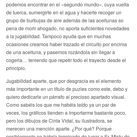
podemos encontrar en el «segundo mundo», cuya vuelta
de tuerca, sumergirte en el agua y hacerte recoger un
grupo de burbujas de aire además de las aceitunas so
pena de morir ahogado, no aporta suficientes novedades
a la jugabilidad. Tampoco ayuda que en muchas
ocasiones creamos haber trazado el circuito por encima
de una aceituna, y pasemos rozándola sin llegar a
cogerla… teniendo que repetir todo el trayecto desde el
principio.
Jugabilidad aparte, que por desgracia es el elemento
más importante en un título de puzles como este, debo y
quiero dedicarle un párrafo al precioso apartado visual.
Como sabéis los que me habéis leído ya un par de
veces, los gráficos tienden a importarme bastante poco,
pero los dibujos de Cinta Vidal, su ilustradora, se
merecen una mención aparte. ¿Por qué? Porque
posiblemente no habría terminado de jugar a Sr. Mistu de