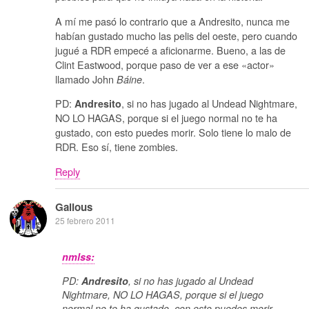
A mí me pasó lo contrario que a Andresito, nunca me
habían gustado mucho las pelis del oeste, pero cuando
jugué a RDR empecé a aficionarme. Bueno, a las de
Clint Eastwood, porque paso de ver a ese «actor»
llamado John
.
Báine
PD:
, si no has jugado al Undead Nightmare,
Andresito
NO LO HAGAS, porque si el juego normal no te ha
gustado, con esto puedes morir. Solo tiene lo malo de
RDR. Eso sí, tiene zombies.
Reply
Galious
25 febrero 2011
nmlss:
PD:
Andresito
, si no has jugado al Undead
Nightmare, NO LO HAGAS, porque si el juego
normal no te ha gustado, con esto puedes morir.