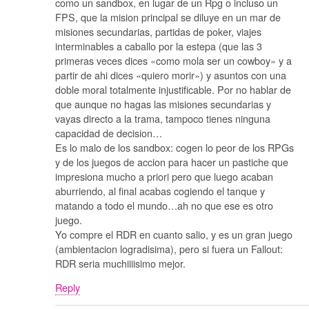
como un sandbox, en lugar de un Rpg o incluso un
FPS, que la mision principal se diluye en un mar de
misiones secundarias, partidas de poker, viajes
interminables a caballo por la estepa (que las 3
primeras veces dices «como mola ser un cowboy» y a
partir de ahi dices «quiero morir») y asuntos con una
doble moral totalmente injustificable. Por no hablar de
que aunque no hagas las misiones secundarias y
vayas directo a la trama, tampoco tienes ninguna
capacidad de decision…
Es lo malo de los sandbox: cogen lo peor de los RPGs
y de los juegos de accion para hacer un pastiche que
impresiona mucho a priori pero que luego acaban
aburriendo, al final acabas cogiendo el tanque y
matando a todo el mundo…ah no que ese es otro
juego.
Yo compre el RDR en cuanto salio, y es un gran juego
(ambientacion logradisima), pero si fuera un Fallout:
RDR seria muchiiiisimo mejor.
Reply