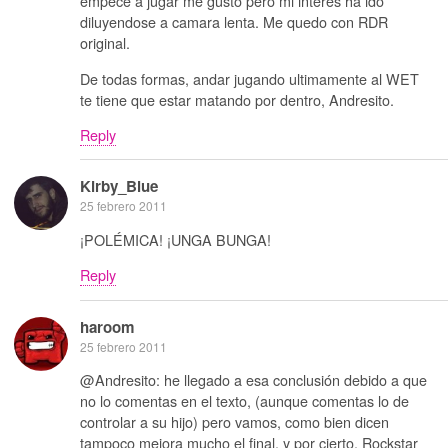
empecé a jugar me gustó pero mi interés ha ido
diluyendose a camara lenta. Me quedo con RDR
original.
De todas formas, andar jugando ultimamente al WET
te tiene que estar matando por dentro, Andresito.
Reply
Kirby_Blue
25 febrero 2011
¡POLÉMICA! ¡UNGA BUNGA!
Reply
haroom
25 febrero 2011
@Andresito: he llegado a esa conclusión debido a que
no lo comentas en el texto, (aunque comentas lo de
controlar a su hijo) pero vamos, como bien dicen
tampoco mejora mucho el final, y por cierto, Rockstar