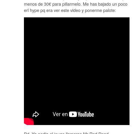
menos de 30€ para pillarmelo. Me has bajado un poco
erl hype pq era ver este video y ponerme palote:
Pd, Ya podia el jeugo llamarse Mr Red Dead