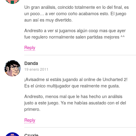
Un gran análisis, coincido totalmente en lo del final, es
un poco… a ver como coño acabamos esto. El juego
aun así es muy divertido.
Andresito a ver si jugamos algún coop mas que ayer
fue regulero normalmente salen partidas mejores ^^
Reply
Danda
19 enero 2011
¡Avisadme si estáis jugando al online de Uncharted 2!
Es el único multijugador que realmente me gusta.
Andresito, menos mal que le has hecho un análisis
justo a este juego. Ya me habías asustado con el del
primero.
Reply
Cruxie