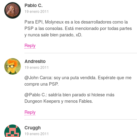
Pablo C.
19 enero 2011
Para EPI, Molyneux es a los desarrolladores como la
PSP a las consolas. Está mencionado por todas partes
y nunca sale bien parado, xD.
Reply
Andresito
19 enero 2011
@John Carca: soy una puta vendida. Espérate que me
compre una PSP.
@Pablo C.: saldría bien parado si hiciese más
Dungeon Keepers y menos Fables.
Reply
Cruggh
19 enero 2011