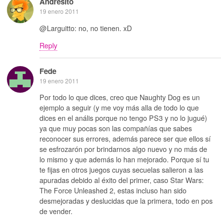
Andresito
19 enero 2011
@Larguitto: no, no tienen. xD
Reply
Fede
19 enero 2011
Por todo lo que dices, creo que Naughty Dog es un
ejemplo a seguir (y me voy más alla de todo lo que
dices en el anális porque no tengo PS3 y no lo jugué)
ya que muy pocas son las compañías que sabes
reconocer sus errores, además parece ser que ellos sí
se esfrozarón por brindarnos algo nuevo y no más de
lo mismo y que además lo han mejorado. Porque sí tu
te fijas en otros juegos cuyas secuelas salieron a las
apuradas debido al éxito del primer, caso Star Wars:
The Force Unleashed 2, estas incluso han sido
desmejoradas y deslucidas que la primera, todo en pos
de vender.