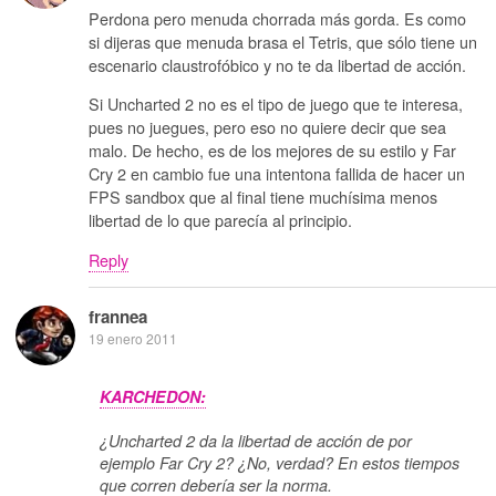
Perdona pero menuda chorrada más gorda. Es como
si dijeras que menuda brasa el Tetris, que sólo tiene un
escenario claustrofóbico y no te da libertad de acción.
Si Uncharted 2 no es el tipo de juego que te interesa,
pues no juegues, pero eso no quiere decir que sea
malo. De hecho, es de los mejores de su estilo y Far
Cry 2 en cambio fue una intentona fallida de hacer un
FPS sandbox que al final tiene muchísima menos
libertad de lo que parecía al principio.
Reply
frannea
19 enero 2011
KARCHEDON:
¿Uncharted 2 da la libertad de acción de por
ejemplo Far Cry 2? ¿No, verdad? En estos tiempos
que corren debería ser la norma.