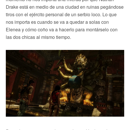
Drake está en medio de una ciudad en ruinas pegándose
tiros con el ejército personal de un serbio loco. Lo que
nos importa es cuando se va a quedar a solas con
Elenea y cómo coño va a hacerlo para montárselo con
las dos chicas al mismo tiempo.