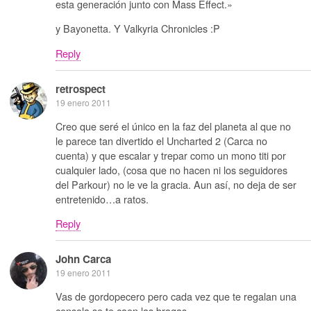
esta generación junto con Mass Effect.»
y Bayonetta. Y Valkyria Chronicles :P
Reply
retrospect
19 enero 2011
Creo que seré el único en la faz del planeta al que no
le parece tan divertido el Uncharted 2 (Carca no
cuenta) y que escalar y trepar como un mono titi por
cualquier lado, (cosa que no hacen ni los seguidores
del Parkour) no le ve la gracia. Aun así, no deja de ser
entretenido…a ratos.
Reply
John Carca
19 enero 2011
Vas de gordopecero pero cada vez que te regalan una
consola se te caen las bragas.