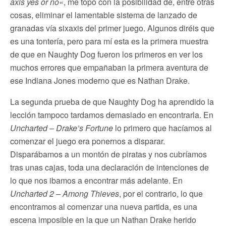
axis yes or no
«, me topo con la posibilidad de, entre otras
cosas, eliminar el lamentable sistema de lanzado de
granadas vía sixaxis del primer juego. Algunos diréis que
es una tontería, pero para mí esta es la primera muestra
de que en Naughty Dog fueron los primeros en ver los
muchos errores que empañaban la primera aventura de
ese Indiana Jones moderno que es Nathan Drake.
La segunda prueba de que Naughty Dog ha aprendido la
lección tampoco tardamos demasiado en encontrarla. En
Uncharted – Drake’s Fortune
lo primero que hacíamos al
comenzar el juego era ponernos a disparar.
Disparábamos a un montón de piratas y nos cubríamos
tras unas cajas, toda una declaración de intenciones de
lo que nos ibamos a encontrar más adelante. En
Uncharted 2 – Among Thieves
, por el contrario, lo que
encontramos al comenzar una nueva partida, es una
escena imposible en la que un Nathan Drake herido