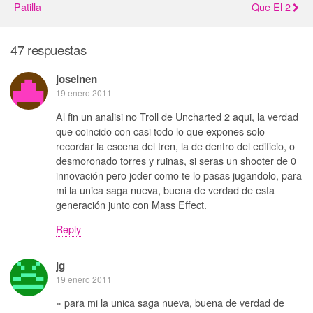
Patilla
Que El 2
47 respuestas
joseinen
19 enero 2011
Al fin un analisi no Troll de Uncharted 2 aqui, la verdad
que coincido con casi todo lo que expones solo
recordar la escena del tren, la de dentro del edificio, o
desmoronado torres y ruinas, si seras un shooter de 0
innovación pero joder como te lo pasas jugandolo, para
mi la unica saga nueva, buena de verdad de esta
generación junto con Mass Effect.
Reply
jg
19 enero 2011
» para mi la unica saga nueva, buena de verdad de