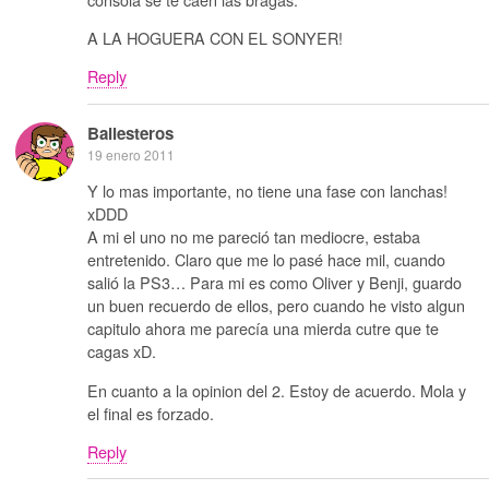
A LA HOGUERA CON EL SONYER!
Reply
Ballesteros
19 enero 2011
Y lo mas importante, no tiene una fase con lanchas!
xDDD
A mi el uno no me pareció tan mediocre, estaba
entretenido. Claro que me lo pasé hace mil, cuando
salió la PS3… Para mi es como Oliver y Benji, guardo
un buen recuerdo de ellos, pero cuando he visto algun
capitulo ahora me parecía una mierda cutre que te
cagas xD.
En cuanto a la opinion del 2. Estoy de acuerdo. Mola y
el final es forzado.
Reply