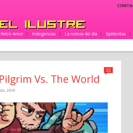
CONTA
Retro Amor
|
Indiegencias
|
La noticia del día
|
Epildoritas
|
22
 Pilgrim Vs. The World
sto, 2010