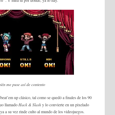
así”
. Y mira tú por donde, ya lo hay.
ién me puse así de contento
beat’em up clásico, tal como se quedó a finales de los 90
ruo llamado
Hack & Slash
y lo convierte en un pixelado
 ya a su vez rinde culto al mundo de los videojuegos.