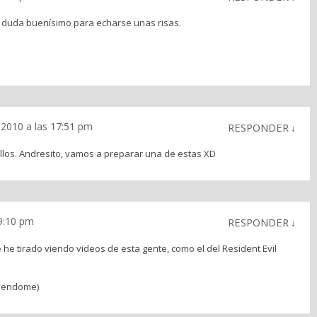
in duda buenísimo para echarse unas risas.
l 2010 a las 17:51 pm
RESPONDER
↓
los. Andresito, vamos a preparar una de estas XD
19:10 pm
RESPONDER
↓
 he tirado viendo videos de esta gente, como el del Resident Evil
eyendome)