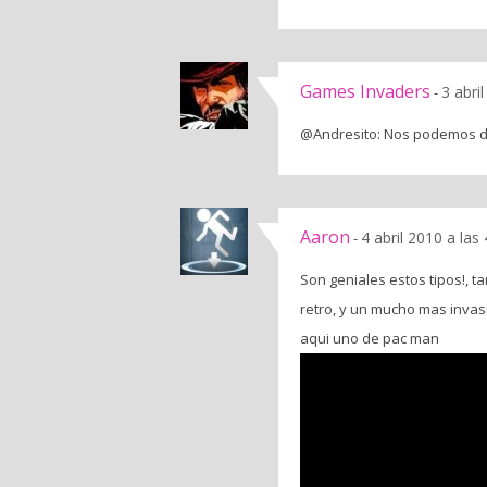
Games Invaders
3 abri
-
@Andresito: Nos podemos disf
Aaron
4 abril 2010 a las
-
Son geniales estos tipos!, 
retro, y un mucho mas invasi
aqui uno de pac man