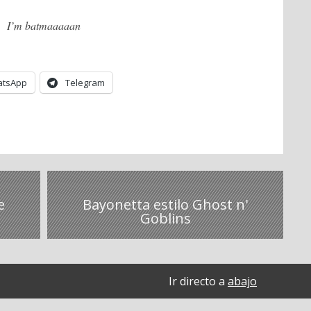
I’m batmaaaaan
tsApp
Telegram
e
Bayonetta estilo Ghost n'
Goblins
Ir directo a
abajo