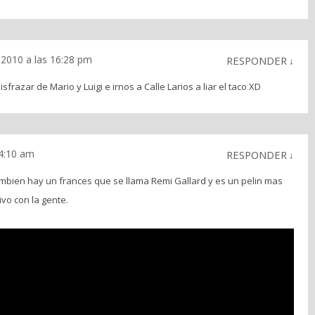
l 2010 a las 16:28 pm
RESPONDER
↓
razar de Mario y Luigi e irnos a Calle Larios a liar el taco XD
 4:10 am
RESPONDER
↓
tambien hay un frances que se llama Remi Gallard y es un pelin mas
vo con la gente.