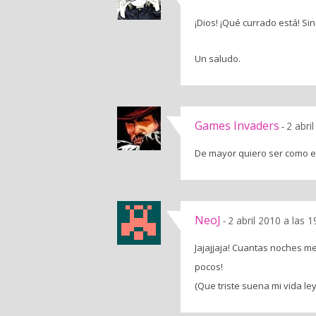
¡Dios! ¡Qué currado está! S
Un saludo.
Games Invaders
2 abri
-
De mayor quiero ser como el
NeoJ
2 abril 2010 a las 
-
Jajajjaja! Cuantas noches me
pocos!
(Que triste suena mi vida l