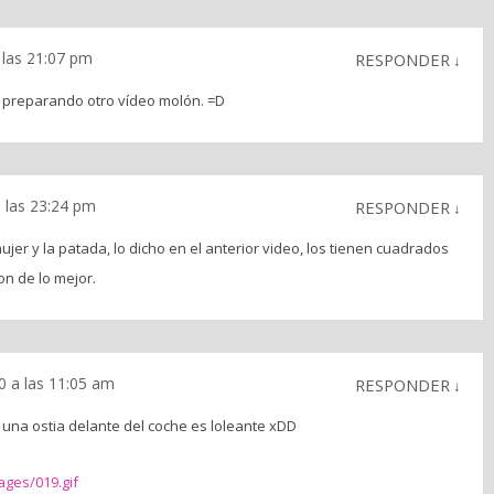
a las 21:07 pm
RESPONDER
↓
preparando otro vídeo molón. =D
a las 23:24 pm
RESPONDER
↓
 mujer y la patada, lo dicho en el anterior video, los tienen cuadrados
Son de lo mejor.
10 a las 11:05 am
RESPONDER
↓
una ostia delante del coche es loleante xDD
ages/019.gif