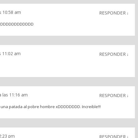
as 10:58 am
RESPONDER
↓
»DDDDDDDDDDDDD
as 11:02 am
RESPONDER
↓
 a las 11:16 am
RESPONDER
↓
 da una patada al pobre hombre xDDDDDDDD. Increible!!!
12:23 pm
RESPONDER
↓