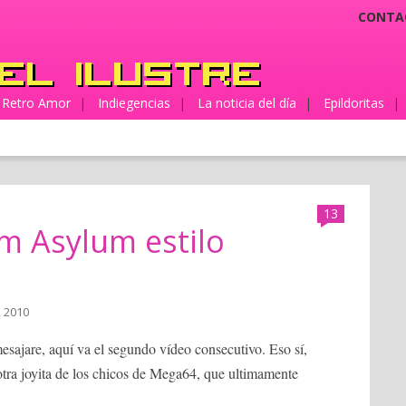
CONTA
Retro Amor
|
Indiegencias
|
La noticia del día
|
Epildoritas
|
13
 Asylum estilo
, 2010
sajare, aquí va el segundo vídeo consecutivo. Eso sí,
otra joyita de los chicos de Mega64, que ultimamente