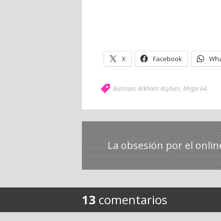
X
Facebook
Wha
Batman: Arkham Asylum
,
Mega 64
.
La obsesión por el onlin
13
comentarios