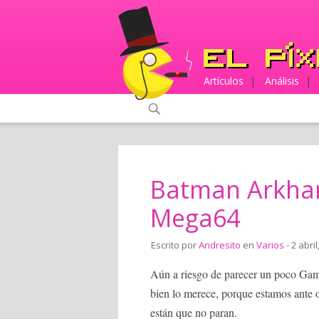
Artículos
|
Análisis
|
Batman Arkham
Mega64
Escrito por
Andresito
en
Varios
- 2 abril
Aún a riesgo de parecer un poco Game
bien lo merece, porque estamos ante 
están que no paran.